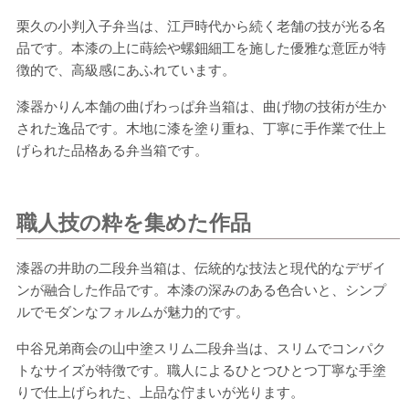
栗久の小判入子弁当は、江戸時代から続く老舗の技が光る名
品です。本漆の上に蒔絵や螺鈿細工を施した優雅な意匠が特
徴的で、高級感にあふれています。
漆器かりん本舗の曲げわっぱ弁当箱は、曲げ物の技術が生か
された逸品です。木地に漆を塗り重ね、丁寧に手作業で仕上
げられた品格ある弁当箱です。
職人技の粋を集めた作品
漆器の井助の二段弁当箱は、伝統的な技法と現代的なデザイ
ンが融合した作品です。本漆の深みのある色合いと、シンプ
ルでモダンなフォルムが魅力的です。
中谷兄弟商会の山中塗スリム二段弁当は、スリムでコンパク
トなサイズが特徴です。職人によるひとつひとつ丁寧な手塗
りで仕上げられた、上品な佇まいが光ります。