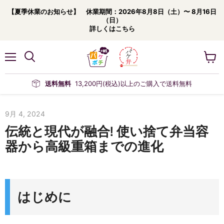
【夏季休業のお知らせ】 休業期間：2026年8月8日（土）〜 8月16日
（日）
詳しくはこちら
メ
カ
ニ
ー
ュ
ト
送料無料
13,200円(税込)以上のご購入で送料無料
ー
を
見
る
9月 4, 2024
伝統と現代が融合! 使い捨て弁当容
器から高級重箱までの進化
はじめに