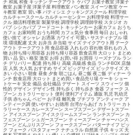
チ 和風 和食 キッチン テークアウト ケバブ お菓子教室 洋菓子
教室 お菓子屋 洋菓子屋 料理教室 パン教室 スイーツ教室 ケー
キ教室 教室 習い事 パティシエ クッキングスクール 料理学校
カルチャースクール カルチャーセンター お料理学校 料理サー
クル 婚活料理教室 製菓学校 調理学校 調理師学校 スタジオ カ
バブ シシカバブ フードコート キッチンカー お家カフェ おうち
カフェ お家時間 おうち時間 カフェ気分 食事用 毎日 おしゃれ
使い捨て オシャレ お洒落 カワイイ 可愛い サスティナブル 環
境 環境配慮 丈夫 お弁当 弁当箱 サイズ テイクアウト用 テーク
アウト テークアウト用 食品容器 入れもの 容れ物 容れもの 入
物 お持ち帰り用容器 お持ち帰り容器 飲食店用 大ロット まとめ
買い 品 安い 格安 激安 お得 お買い得 お買得 リーズナブル ラン
チ デリバリー 配達 持ち帰り 高級 高級感 食品 ランチBOX 店舗
店 人気 大人気 おすすめ サイズ ビッグサイズ ビックサイズ 大
きい 小さい 朝食 昼食 夕食 朝ごはん 昼ご飯 夜ご飯 ディナー ラ
ンチ 飲食店用 大ロット まとめ買い 食品売り場 ケーキ ショー
トケーキ 安全 備品 会社備品 デザート スイーツ スウィーツ 個
性的 デザイン デザイン性 持ち歩く 持ち歩き 食器 フォーク ス
プーン カトラリーセット 便利 便利アイテム 通販 乳児 乳幼児
子供 赤ちゃん ベビー お子様 離乳食 プチプラ アンティーク ア
ンティーク調 使いやすい お徳用 台湾からあげ カトラリー カト
ラリーケース カレースプーン スープスプーン デザートスプー
ン アイススプーン アイスクリームスプーン ランチスプーン カ
フェスプーン シュガースプーン ティースプーン チャーハンス
プーン どんぶりスプーン フォークスプーン バターナイフ ピッ
ク フォーク パスタフォーク ナチュラル 自然派 子供 キッズ 天
然木 写真映え やさしい 優しい 白樺材 リブ付き シンプル デザ