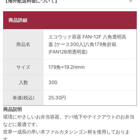
【海外配送料金について】
商品詳細
エコウッド容器 FAN-12F 八角透明高
商品名
蓋 [ケース300入]八角179角折箱
(FAN12B用透明蓋)
サイズ
179角×19.2Hmm
入数
300
単価(税込)
25.30円
商品説明
環境にやさしいお弁当容器、デパ地下やテイクアウトのお弁当
などに最適です。
世界一成長の早い木ファルカタシンゴン材を使用しておりま
す。