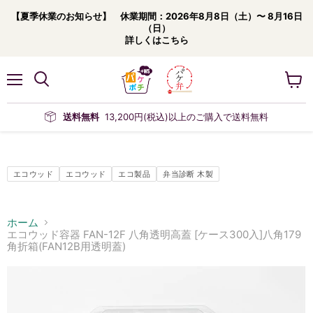
【夏季休業のお知らせ】 休業期間：2026年8月8日（土）〜 8月16日
（日）
詳しくはこちら
メ
カ
ニ
ー
ュ
ト
送料無料
13,200円(税込)以上のご購入で送料無料
ー
を
見
る
エコウッド
エコウッド
エコ製品
弁当診断 木製
ホーム
エコウッド容器 FAN-12F 八角透明高蓋 [ケース300入]八角179
角折箱(FAN12B用透明蓋)