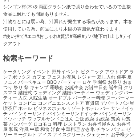
シンゴン材(木)を両面グラシン紙で張り合わせているので直接
食品に触れても問題ありません。
汁物などには弱い為、汁漏れが発生する場合があります。木を
使用している為、商品により木目の雰囲気が変わります。
#使い捨て#エコ#おしゃれ#贅沢#高級#デパ地下#仕出し#テイ
クアウト
検索キーワード
ケータリング イベント 野外イベント ピクニック アウトドア ラ
ンチボックス カフェ フェス お花見 レジャー 差し入れ 催事 夏
フェス バーベキュー BBQ パーティー ロケ 学園祭 お祭り おま
つり 祭り 祭 キャンプ 運動会 お誕生会 お誕生日会 誕生日 クリ
スマス 結婚式 ウェディング 結婚パーティー ウェディングパー
ティー 入院 入院生活 オードブル パーティー料理 スーパーマー
ケット コンビニ コンビニエンスストア 百貨店 デパート パン屋
喫茶店 ホテル ビジネスホテル リゾートホテル バー サンドイッ
チ バインミーサンド バインミーサンドイッチ バインミーサン
ドウィッチ ワッフルサンドごはん ご飯 総菜 お総菜 惣菜 お惣
菜 ハンバーグ ロコモコ 料理 レストラン お弁当屋さん お弁当
屋 和風 洋風 中華 和食 洋食 中華料理 かき氷 チキン パフェ ゼ
リー ヨーグルト アイス アイスクリーム ジェラート お子様ラン