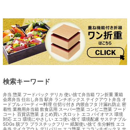
検索キーワード
弁当 惣菜 フードパック デリカ 使い捨て弁当箱 ワン折重 重箱
会席弁当 仕出し弁当 駅弁 ランチボックス テイクアウト弁当 オ
ードブル パーティー料理 仕切り付き 内篏合フタ 汁漏れ防止 密
着性 業務用弁当箱 飲食店用 スーパー惣菜 コンビニ惣菜 フード
コート 百貨店惣菜 まとめ買い 大ロット エコ バイオマス 環境
対応 エコ 環境にやさしい エコ使い捨て 環境配慮 サステナブル
SDGs 脱プラ プラスチックフリー 紙製使い捨て 生分解性 エコ
弁当 テイクアウト デリバリー エコ惣菜 エコランチボックス サ