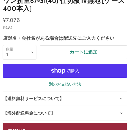
ワン折重67×51(40) 仕切板 IV無地 [ケース
400本入]
現在の価格
¥7,076
(税込)
店舗名・会社名がある場合は配送先にご入力ください
数量
カートに追加
別のお支払い方法
【送料無料サービスについて】
【海外配送料金について】