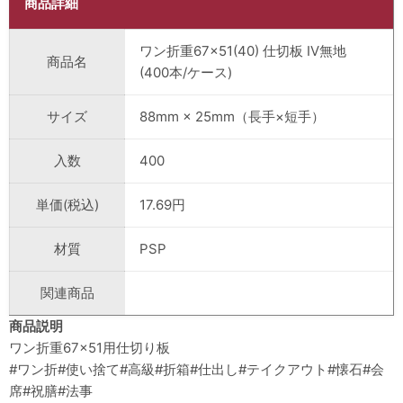
商品詳細
ワン折重67×51(40) 仕切板 IV無地 
商品名
(400本/ケース)
サイズ
88mm × 25mm（長手×短手）
入数
400
単価(税込)
17.69円
材質
PSP
関連商品
商品説明
ワン折重67×51用仕切り板
#ワン折#使い捨て#高級#折箱#仕出し#テイクアウト#懐石#会
席#祝膳#法事