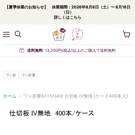
【夏季休業のお知らせ】 休業期間：2026年8月8日（土）〜 8月16日
（日）
詳しくはこちら
メ
カ
ニ
ー
ュ
ト
送料無料
13,200円(税込)以上のご購入で送料無料
ー
を
見
る
ワン折
ワン折重
ホーム
ワン折重67×51(40) 仕切板 IV無地 [ケース400本入]