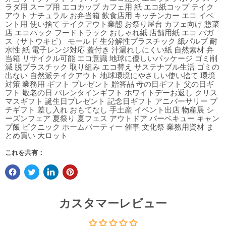
ラダ用 スープ用 エコカップ カフェ用 紙 エコ紙コップ テイク
アウト ナチュラル お弁当箱 飲食店用 キッチンカー エコ イベ
ント用 使い捨て テイクアウト業態 お祭り屋台 カフェ向け 惣菜
店 エコパック フードトラック おしゃれ紙 店舗用紙 エコ バガ
ス（サトウキビ） モールド 生分解性プラスチック 紙パルプ 耐
水性 紙 電子レンジ対応 蓋付き 汁漏れしにくい紙 自然素材 弁
当箱 リサイクル可能 エコ意識 地球に優しいパッケージ ゴミ削
減 脱プラスチック 取り組み エコ替え サステナブル生活 ゴミの
出ない 自然派テイクアウト 地球環境にやさしい使い捨て 環境
対策 業務用 ギフト プレゼント 贈答品 母の日ギフト 父の日ギ
フト 敬老の日 バレンタインギフト ホワイトデーお返し クリス
マスギフト 誕生日プレゼント 記念日ギフト アニバーサリー プ
チギフト 差し入れ おもてなし 手土産 イベント出店 物産展 シ
ーズンフェア 夏祭り 夏フェス アウトドア バーベキュー キャン
プ飯 ピクニック ホームパーティー 催事 文化祭 業務用資材 ま
とめ買い 大ロット
これを共有：
カスタマーレビュー