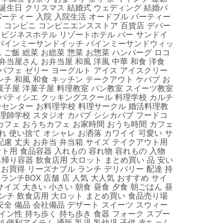
 誕生日 クリスマス 結婚式 ウェディング 結婚パ
ーティー 入院 入院生活 オードブル パーティー
 コンビニ コンビニエンスストア 百貨店 デパー
ル ビジネスホテル リゾートホテル バー サンドイ
 バインミーサンドイッチ バインミーサンドウィッ
ご飯 総菜 お総菜 惣菜 お惣菜 ハンバーグ ロコ
弁当屋さん お弁当屋 和風 洋風 中華 和食 洋食
 パフェ ゼリー ヨーグルト アイス アイスクリー
チ 和風 和食 キッチン テークアウト ケバブ お
菓子屋 洋菓子屋 料理教室 パン教室 スイーツ教室
 パティシエ クッキングスクール 料理学校 カルチ
センター お料理学校 料理サークル 婚活料理教
調理師学校 スタジオ カバブ シシカバブ フードコ
カフェ おうちカフェ お家時間 おうち時間 カフェ
れ 使い捨て オシャレ お洒落 カワイイ 可愛い サ
配慮 丈夫 お弁当 弁当箱 サイズ テイクアウト用
ト用 食品容器 入れもの 容れ物 容れもの 入物
帰り容器 飲食店用 大ロット まとめ買い 品 安い
 お買得 リーズナブル ランチ デリバリー 配達 持
 ランチBOX 店舗 店 人気 大人気 おすすめ サイ
イズ 大きい 小さい 朝食 昼食 夕食 朝ごはん 昼
ランチ 飲食店用 大ロット まとめ買い 食品売り場
安全 備品 会社備品 デザート スイーツ スウィー
イン性 持ち歩く 持ち歩き 食器 フォーク スプー
 便利アイテム 通販 乳児 乳幼児 子供 赤ちゃん