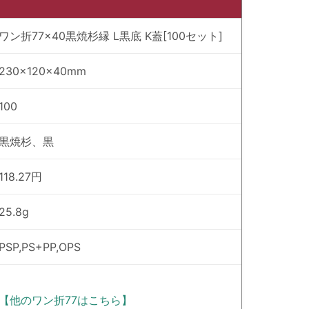
ワン折77×40黒焼杉縁 L黒底 K蓋[100セット]
230×120×40mm
100
黒焼杉、黒
118.27円
25.8g
PSP,PS+PP,OPS
【他のワン折77はこちら】