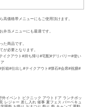
ら高価格帯メニューにもご使用頂けます。
お弁当メニューにも最適です。
なった商品です。
てが必要となります。
テイクアウト#持ち帰り#宅配#デリバリー#使い
ドア
#折箱#仕出し#テイクアウト#懐石#会席#祝膳#
野外イベント ピクニック アウトドア ランチボッ
見 レジャー 差し入れ 催事 夏フェス バーベキュ
ケ 学園祭 お祭り おまつり 祭り 祭 キャンプ 運動