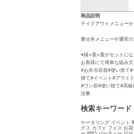
商品説明
テイクアウトメニューか
乗せ弁メニューや通常の
※縁+底+蓋がセットに
お客様にて簡単な組み立
#お弁当容器#使い捨て#
捨て#イベント#アウト
#ワン折#使い捨て#高級
法事
検索キーワード
ケータリング イベント 
クス カフェ フェス お花
ー BBQ パーティー ロ