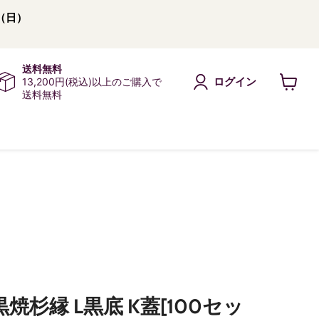
（日）
送料無料
ログイン
13,200円(税込)以上のご購入で
送料無料
カ
ー
ト
を
見
る
黒焼杉縁 L黒底 K蓋[100セッ