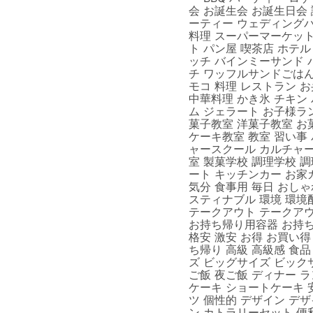
会 お誕生会 お誕生日会
ーティー ウェディングパ
料理 スーパーマーケット
ト パン屋 喫茶店 ホテ
ッチ バインミーサンド
チ ワッフルサンドごはん 
モコ 料理 レストラン お
中華料理 かき氷 チキン
ム ジェラート お子様ラン
菓子教室 洋菓子教室 お
ケーキ教室 教室 習い事
ャースクール カルチャー
室 製菓学校 調理学校 
ート キッチンカー お家
気分 食事用 毎日 おしゃ
スティナブル 環境 環境
テークアウト テークアウ
お持ち帰り用容器 お持ち
格安 激安 お得 お買い得
ち帰り 高級 高級感 食品
ズ ビッグサイズ ビックサ
ご飯 夜ご飯 ディナー 
ケーキ ショートケーキ 
ツ 個性的 デザイン デザ
ン カトラリーセット 便利