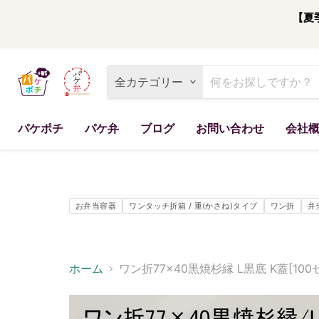
【夏
全カテゴリー
パケポチ
パケ弁
ブログ
お問い合わせ
会社
お弁当容器
ワンタッチ折箱 / 重(かさね)タイプ
ワン折
弁
ホーム
ワン折77×40黒焼杉縁 L黒底 K蓋[100