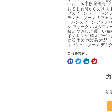
ベビー お子様 離乳食 
お徳用 台湾からあげ カ
プスプーン デザートス
ランチスプーン カフェス
ーハンスプーン どんぶり
ク フォーク パスタフォー
映え やさしい 優しい 
イン レンゲ 姫スプーン
食器 木製 木製品 木製
ィッシュスプーン デミ
これを共有：
カ
最