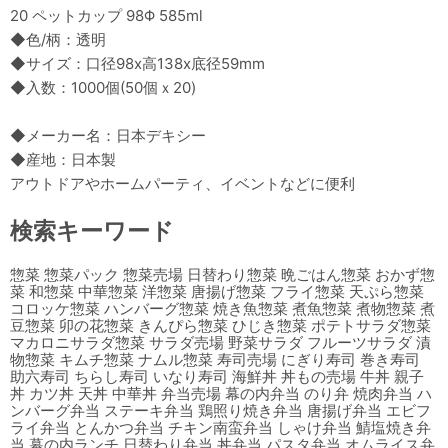
20 ペットカップ 98Φ 585ml
◆色/柄：透明
◆サイズ：口径98x高138x底径59mm
◆入数：1000個(50個ｘ20)
◆メーカー名：日本デキシー
◆産地：日本製
アウトドアやホームパーティ、イベントなどに便利
検索キーワード
惣菜 惣菜パック 惣菜売場 日替わり惣菜 晩ごはん惣菜 おかず惣
菜 和惣菜 中華惣菜 洋惣菜 唐揚げ惣菜 フライ惣菜 天ぷら惣菜
コロッケ惣菜 ハンバーグ惣菜 焼き魚惣菜 煮魚惣菜 煮物惣菜 煮
豆惣菜 卯の花惣菜 きんぴら惣菜 ひじき惣菜 ポテトサラダ惣菜
マカロニサラダ惣菜 サラダ売場 野菜サラダ フルーツサラダ 漬
物惣菜 キムチ惣菜 ナムル惣菜 寿司売場 にぎり寿司 巻き寿司
助六寿司 ちらし寿司 いなり寿司 海鮮丼 丼もの売場 牛丼 親子
丼 カツ丼 天丼 中華丼 弁当売場 幕の内弁当 のり弁 焼肉弁当 ハ
ンバーグ弁当 ステーキ弁当 鶏照り焼き弁当 唐揚げ弁当 エビフ
ライ弁当 とんかつ弁当 チキン南蛮弁当 しゃけ弁当 鯖塩焼き弁
当 幕の内ランチ 日替わり弁当 丼弁当 パスタ弁当 オムライス弁