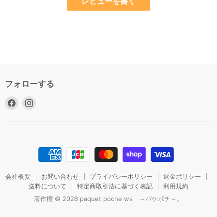
レビューを書く
フォローする
Facebook
Instagram
で
で
見
見
つ
つ
け
け
て
て
く
く
だ
だ
会社概要
お問い合わせ
プライバシーポリシー
返金ポリシー
さ
送料について
さ
特定商取引法に基づく表記
利用規約
い
い
著作権 © 2026 paquet poche ws ～パケポチ～。