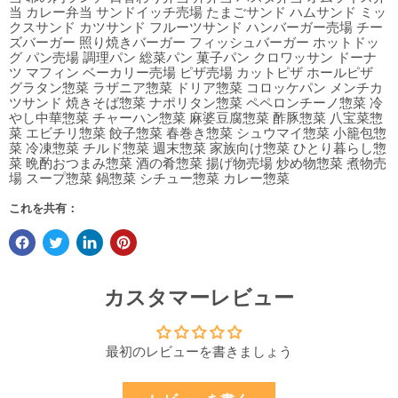
当 カレー弁当 サンドイッチ売場 たまごサンド ハムサンド ミッ
クスサンド カツサンド フルーツサンド ハンバーガー売場 チー
ズバーガー 照り焼きバーガー フィッシュバーガー ホットドッ
グ パン売場 調理パン 総菜パン 菓子パン クロワッサン ドーナ
ツ マフィン ベーカリー売場 ピザ売場 カットピザ ホールピザ
グラタン惣菜 ラザニア惣菜 ドリア惣菜 コロッケパン メンチカ
ツサンド 焼きそば惣菜 ナポリタン惣菜 ペペロンチーノ惣菜 冷
やし中華惣菜 チャーハン惣菜 麻婆豆腐惣菜 酢豚惣菜 八宝菜惣
菜 エビチリ惣菜 餃子惣菜 春巻き惣菜 シュウマイ惣菜 小籠包惣
菜 冷凍惣菜 チルド惣菜 週末惣菜 家族向け惣菜 ひとり暮らし惣
菜 晩酌おつまみ惣菜 酒の肴惣菜 揚げ物売場 炒め物惣菜 煮物売
場 スープ惣菜 鍋惣菜 シチュー惣菜 カレー惣菜
これを共有：
カスタマーレビュー
最初のレビューを書きましょう