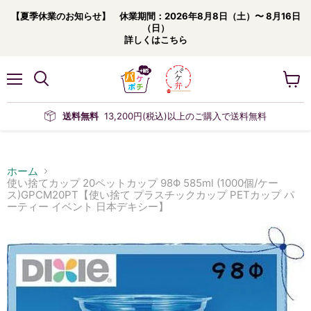
【夏季休業のお知らせ】 休業期間：2026年8月8日（土）〜 8月16日
（日）
詳しくはこちら
メ
カ
ニ
ー
ュ
ト
送料無料
13,200円(税込)以上のご購入で送料無料
ー
を
見
る
ホーム
使い捨てカップ 20ペットカップ 98Φ 585ml (1000個/ケー
ス)GPCM20PT【使い捨て プラスチックカップ PETカップ パ
ーティー イベント 日本デキシー】