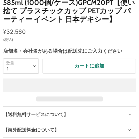
585ml (1000個/ケース)GPCM20PT【使い
捨て プラスチックカップ PETカップ パ
ーティー イベント 日本デキシー】
現在の価格
¥32,560
(税込)
店舗名・会社名がある場合は配送先にご入力ください
数量
カートに追加
【送料無料サービスについて】
【海外配送料金について】