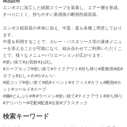
商品説明
エンボスに加工した紙製スリーブを装着し、エアー層を形成。
すべりにくく、持ちやすい新感覚の断熱性紙容器。
エンボス紙容器の本体に加え、中皿・蓋も各種ご用意しており
ます。
中皿を利用することで、カレー・パスタソース等の液体メニュ
ーを添えることが可能になり、組み合わせてご利用いただくこ
とで、様々なメニューバリエーションが広がります。
#使い捨て#お気軽#お試し
#スープカップ#使い捨て#テイクアウト#持ち帰り#業務用#紙#
カフェ#おしゃれ#かわいい
#紙コップ#使い捨て#紙#イベント#オフィス#カフェ#断熱#ホ
ット#コールド#スープ
#麺#どんぶり#丼#ラーメン#使い捨て#テイクアウト#持ち帰り
#デリバリー#宅配#配達#出前#プラスチック
検索キーワード