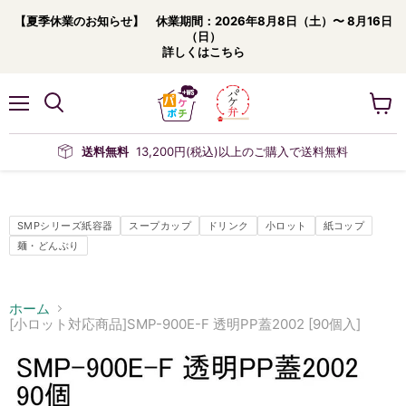
【夏季休業のお知らせ】 休業期間：2026年8月8日（土）〜 8月16日
（日）
詳しくはこちら
メ
カ
ニ
ー
ュ
ト
送料無料
13,200円(税込)以上のご購入で送料無料
ー
を
見
る
SMPシリーズ紙容器
スープカップ
ドリンク
小ロット
紙コップ
麺・どんぶり
ホーム
[小ロット対応商品]SMP-900E-F 透明PP蓋2002 [90個入]