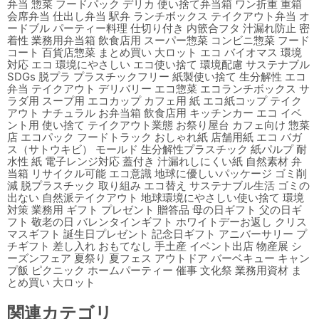
弁当 惣菜 フードパック デリカ 使い捨て弁当箱 ワン折重 重箱
会席弁当 仕出し弁当 駅弁 ランチボックス テイクアウト弁当 オ
ードブル パーティー料理 仕切り付き 内篏合フタ 汁漏れ防止 密
着性 業務用弁当箱 飲食店用 スーパー惣菜 コンビニ惣菜 フード
コート 百貨店惣菜 まとめ買い 大ロット エコ バイオマス 環境
対応 エコ 環境にやさしい エコ使い捨て 環境配慮 サステナブル
SDGs 脱プラ プラスチックフリー 紙製使い捨て 生分解性 エコ
弁当 テイクアウト デリバリー エコ惣菜 エコランチボックス サ
ラダ用 スープ用 エコカップ カフェ用 紙 エコ紙コップ テイク
アウト ナチュラル お弁当箱 飲食店用 キッチンカー エコ イベ
ント用 使い捨て テイクアウト業態 お祭り屋台 カフェ向け 惣菜
店 エコパック フードトラック おしゃれ紙 店舗用紙 エコ バガ
ス（サトウキビ） モールド 生分解性プラスチック 紙パルプ 耐
水性 紙 電子レンジ対応 蓋付き 汁漏れしにくい紙 自然素材 弁
当箱 リサイクル可能 エコ意識 地球に優しいパッケージ ゴミ削
減 脱プラスチック 取り組み エコ替え サステナブル生活 ゴミの
出ない 自然派テイクアウト 地球環境にやさしい使い捨て 環境
対策 業務用 ギフト プレゼント 贈答品 母の日ギフト 父の日ギ
フト 敬老の日 バレンタインギフト ホワイトデーお返し クリス
マスギフト 誕生日プレゼント 記念日ギフト アニバーサリー プ
チギフト 差し入れ おもてなし 手土産 イベント出店 物産展 シ
ーズンフェア 夏祭り 夏フェス アウトドア バーベキュー キャン
プ飯 ピクニック ホームパーティー 催事 文化祭 業務用資材 ま
とめ買い 大ロット
関連カテゴリ