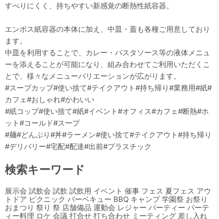
すべりにくく、持ちやすい新感覚の断熱性紙容器。
エンボス紙容器の本体に加え、中皿・蓋も各種ご用意しており
ます。
中皿を利用することで、カレー・パスタソース等の液体メニュ
ーを添えることが可能になり、組み合わせてご利用いただくこ
とで、様々なメニューバリエーションが広がります。
#スープカップ#使い捨て#テイクアウト#持ち帰り#業務用#紙#
カフェ#おしゃれ#かわいい
#紙コップ#使い捨て#紙#イベント#オフィス#カフェ#断熱#ホ
ット#コールド#スープ
#麺#どんぶり#丼#ラーメン#使い捨て#テイクアウト#持ち帰り
#デリバリー#宅配#配達#出前#プラスチック
検索キーワード
展示会 試飲会 試飲 試飲用 イベント 催事 フェス 夏フェス アウ
トドア ピクニック バーベキュー BBQ キャンプ 学園祭 お祭り
おまつり 祭り 祭 店舗備品 運動会 レジャー パーティー パーテ
ィー料理 ロケ 会議 打合せ 打ち合わせ ミーティング 差し入れ