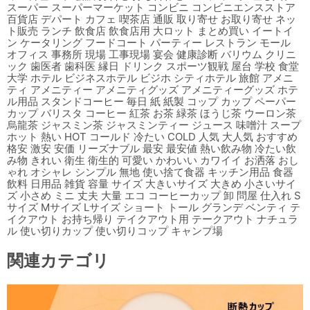
スーパー スーパーマーケット コンビニ コンビニエンスストア
百貨店 デパート カフェ 喫茶店 通販 取り寄せ お取り寄せ ネッ
ト販売 ランチ 飲食店 飲食店用 大ロット まとめ買い イートイ
ン ケータリング フードコート パーティー レストラン モール
オフィス 事務所 現場 工事現場 宴会 健康診断 バリウム クリニ
ック 歯医者 歯科医 縁日 ドリンク スポーツ観戦 屋台 学校 食堂
大学 ホテル ビジネスホテル ビジホ シティホテル 旅館 アメニ
ティ アメニティー アメニティグッズ アメニティーグッズ ホテ
ル用品 スタンドコーヒー 毎日 紙 紙製 コップ カップ ペーパー
カップ バリスタ コーヒー 紅茶 お茶 緑茶 ほうじ茶 ウーロン茶
烏龍茶 ジャスミン茶 ジャスミンティー ジュース 味噌汁 スープ
ホット 熱い HOT コールド 冷たい COLD 人気 大人気 おすすめ
格安 激安 安価 リーズナブル 最安 最安値 熱い飲み物 冷たい飲
み物 きれい 衛生 衛生的 可愛い かわいい カワイイ お洒落 おし
ゃれ オシャレ シンプル 無地 使い捨て食器 キッチン用品 食器
飲料 日用品 雑貨 容量 サイズ 大きいサイズ 大きめ 小さいサイ
ズ 小さめ ミニ 丈夫 大量 エコ コーヒーカップ 卸 問屋 仕入れ S
サイズ Mサイズ Lサイズ ショート トール グランデ ベンティ テ
イクアウト お持ち帰り テイクアウト用 テークアウト ナチュラ
ル 使い切りカップ 使い切りコップ キャンプ場
関連カテゴリ