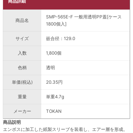
商品詳細
SMP-565E-F 一般用透明PP蓋[ケース
商品名
1800個入]
サイズ
嵌合径：129.0
入数
1,800個
色柄
透明
単価(税込)
20.35円
重量
単重4.7g
メーカー
TOKAN
商品説明
エンボスに加工した紙製スリーブを装着し、エアー層を形成。