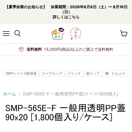
【夏季休業のお知らせ】 休業期間：2026年8月8日（土）〜 8月16日
（日）
詳しくはこちら
メ
カ
ニ
ー
ュ
ト
送料無料
13,200円(税込)以上のご購入で送料無料
ー
を
見
る
SMPシリーズ紙容器
スープカップ
ドリンク
紙コップ
麺・どんぶり
ホーム
SMP-565E-F 一般用透明PP蓋[ケース1800個入]