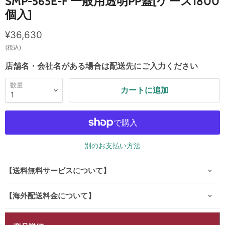
SMP-565E-F 一般用透明PP蓋[ケース1800
個入]
現在の価格
¥36,630
(税込)
店舗名・会社名がある場合は配送先にご入力ください
数量
カートに追加
別のお支払い方法
【送料無料サービスについて】
【海外配送料金について】