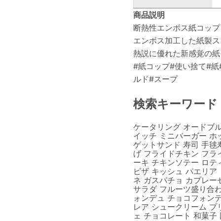
商品説明
断熱性エンボス紙コップ
エンボス加工した紙製ス
熱説に優れた新感覚の紙
#紙コップ#使い捨て#紙
ルド#スープ
検索キーワード
ケータリング オードブル
イッチ ミニバーガー ホ
ゲットサンド 寿司 手毬
げ フライドチキン フラ
ーキ チキンソテー ロテ
ピザ キッシュ パエリア
ネ ガスパチョ カプレー
サラダ フルーツ盛り合わ
ォンデュ チョコフォンデ
レア シュークリーム プ
ェ チョコレート 和菓子 