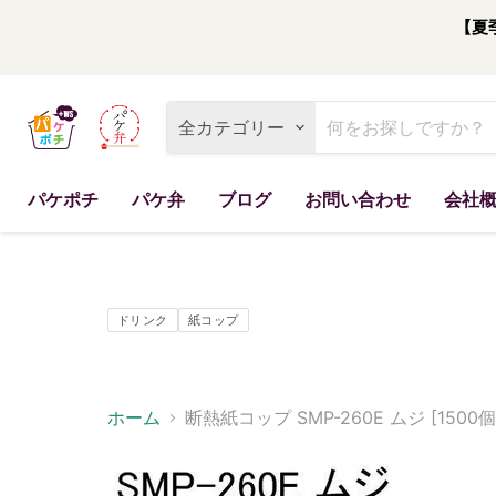
【夏
全カテゴリー
パケポチ
パケ弁
ブログ
お問い合わせ
会社
ドリンク
紙コップ
ホーム
断熱紙コップ SMP-260E ムジ [1500