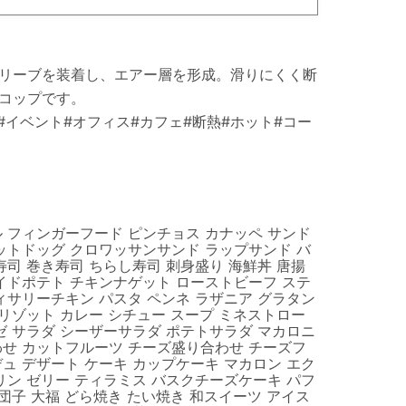
リーブを装着し、エアー層を形成。滑りにくく断
コップです。
#イベント#オフィス#カフェ#断熱#ホット#コー
 フィンガーフード ピンチョス カナッペ サンド
ットドッグ クロワッサンサンド ラップサンド バ
寿司 巻き寿司 ちらし寿司 刺身盛り 海鮮丼 唐揚
イドポテト チキンナゲット ローストビーフ ステ
ィサリーチキン パスタ ペンネ ラザニア グラタン
 リゾット カレー シチュー スープ ミネストロー
ゼ サラダ シーザーサラダ ポテトサラダ マカロニ
せ カットフルーツ チーズ盛り合わせ チーズフ
ュ デザート ケーキ カップケーキ マカロン エク
リン ゼリー ティラミス バスクチーズケーキ パフ
団子 大福 どら焼き たい焼き 和スイーツ アイス