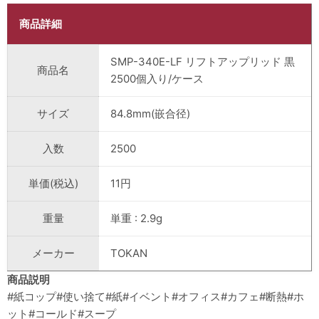
商品詳細
SMP-340E-LF リフトアップリッド 黒 
商品名
2500個入り/ケース
サイズ
84.8mm(嵌合径)
入数
2500
単価(税込)
11円
重量
単重 : 2.9g
メーカー
TOKAN
商品説明
#紙コップ#使い捨て#紙#イベント#オフィス#カフェ#断熱#ホ
ット#コールド#スープ