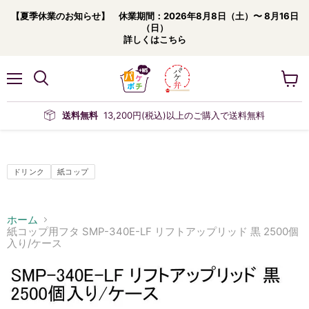
【夏季休業のお知らせ】 休業期間：2026年8月8日（土）〜 8月16日
（日）
詳しくはこちら
メ
カ
ニ
ー
ュ
ト
送料無料
13,200円(税込)以上のご購入で送料無料
ー
を
見
る
ドリンク
紙コップ
ホーム
紙コップ用フタ SMP-340E-LF リフトアップリッド 黒 2500個
入り/ケース