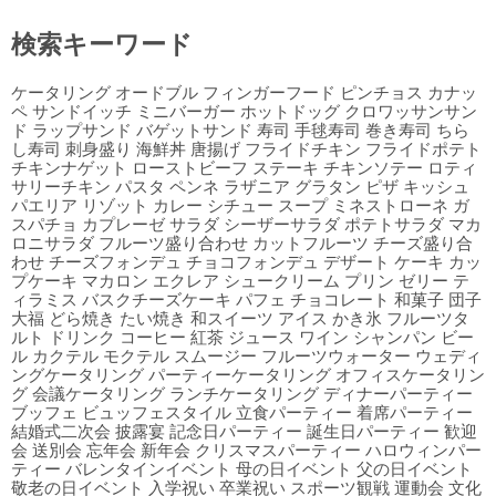
検索キーワード
ケータリング オードブル フィンガーフード ピンチョス カナッ
ペ サンドイッチ ミニバーガー ホットドッグ クロワッサンサン
ド ラップサンド バゲットサンド 寿司 手毬寿司 巻き寿司 ちら
し寿司 刺身盛り 海鮮丼 唐揚げ フライドチキン フライドポテト
チキンナゲット ローストビーフ ステーキ チキンソテー ロティ
サリーチキン パスタ ペンネ ラザニア グラタン ピザ キッシュ
パエリア リゾット カレー シチュー スープ ミネストローネ ガ
スパチョ カプレーゼ サラダ シーザーサラダ ポテトサラダ マカ
ロニサラダ フルーツ盛り合わせ カットフルーツ チーズ盛り合
わせ チーズフォンデュ チョコフォンデュ デザート ケーキ カッ
プケーキ マカロン エクレア シュークリーム プリン ゼリー テ
ィラミス バスクチーズケーキ パフェ チョコレート 和菓子 団子
大福 どら焼き たい焼き 和スイーツ アイス かき氷 フルーツタ
ルト ドリンク コーヒー 紅茶 ジュース ワイン シャンパン ビー
ル カクテル モクテル スムージー フルーツウォーター ウェディ
ングケータリング パーティーケータリング オフィスケータリン
グ 会議ケータリング ランチケータリング ディナーパーティー
ブッフェ ビュッフェスタイル 立食パーティー 着席パーティー
結婚式二次会 披露宴 記念日パーティー 誕生日パーティー 歓迎
会 送別会 忘年会 新年会 クリスマスパーティー ハロウィンパー
ティー バレンタインイベント 母の日イベント 父の日イベント
敬老の日イベント 入学祝い 卒業祝い スポーツ観戦 運動会 文化