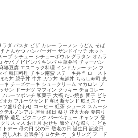
 サラダ パスタ ピザ カレー ラーメン うどん そば
揚げ とんかつ ハンバーガー サンドイッチ ホット
スープ シチュー シチューボウル グラタン オムラ
コ ケバブ ビビンバ キンパ 中華弁当 チャーハン
 麻婆豆腐 エスニック料理 インドカレー ナン フ
タイ 韓国料理 チキン南蛮 ステーキ弁当 ロースト
ぼろ丼 親子丼 牛丼 カツ丼 海鮮丼 ちらし寿司 恵
ケーキ チーズケーキ シュークリーム マカロン プ
ワッサン ドーナツ マフィン クッキー チョコレー
 フルーツポンチ 和菓子 大福 たい焼き 団子 どら
ピオカ フルーツサンド 萌え断サンド 映えスイー
ーツ盛り合わせ コーヒー 紅茶 ジュース スムージ
クテルノンアル 屋台 縁日 祭り 花火大会 夏祭り
育祭 遠足 ピクニック バーベキュー キャンプ 登
 クリスマス お正月 おせち 節分 ひな祭り こども
イトデー 母の日 父の日 敬老の日 誕生日 記念日
 差し入れ 会議弁当 ロケ弁 ケータリング フード