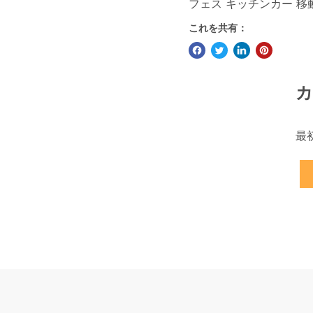
フェス キッチンカー 移
これを共有：
カ
最