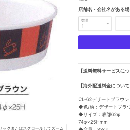
店舗名・会社名がある場
数量
【送料無料サービスにつ
【海外配送料金について
CL-62デザートブラウン
◆色/柄：デザートブラ
◆サイズ：底部62φ
74φ×25Hmm
リックまたはスクロールしてズーム
◆容量：83cc