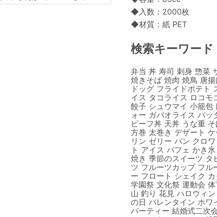
◆入数：2000枚
◆材質：紙 PET
検索キーワード
弁当 丼 寿司 刺身 惣菜
焼きそば 焼肉 焼鳥 唐
ドッグ フライドポテト 
イス タコライス ロコモ
餃子 シュウマイ 小籠包
ォー ガパオライス パッ
ビーフ丼 天丼 うな重 そ
方巻 太巻き デザート 
リン ゼリー パン クロ
ト アイス パフェ かき氷
焼き 季節のスイーツ タ
ツ フルーツカップ フル
ー フロート シェイク カ
学園祭 文化祭 運動会 体
山 釣り 花見 ハロウィン
の日 バレンタイン ホワ
パーティー 結婚式二次会