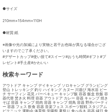
●サイズ
210mm×154mm×110H
●材質:紙
※画像や光の加減により実物と若干お色味が異なる場合がござ
いますのでご了承ください。
#デザートカップ#使い捨て#スイーツ#おうち時間#ギフト#プ
レゼント#手土産#かわいい
検索キーワード
アウトドア キャンプ デイキャンプ ソロキャンプ グランピング
登山 トレッキング 釣り ハイキング カヌー 川遊び 海水浴 ビー
チ サーフィン 花見 バーベキュー キャンプ飯 容器 飯盒 炊飯 容
器代替 焚き火 料理 容器 アウトドア カレー 容器 キャンプ 焼き
そば 容器 キャンプ 焼肉 容器 キャンプ 焼鳥 容器 野外パーティ
ー 容器 フェス 飲食 容器 音楽フェス スポーツ観戦 スタジアム
ピクニック 運動会 体育祭 学園祭 夏祭り 食べ歩き 容器 縁日 食