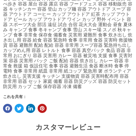
べ歩き 容器 屋台 容器 露店 容器 フードフェス 容器 移動販売 容
器 キッチンカー 容器 登山 カップ麺 容器 アウトドア スープ 容
器 アウトドア コーヒー カップ アウトドア 紅茶 カップ アウト
ドア ビール カップ アウトドア ワイン カップ 野外 イベント 容
器 スポーツ大会 部活 遠征 試合 合宿 花火大会 運動会 昼食 夏休
み キャンプ 食事 冬キャンプ 食事 雪山 スキー場 スノボ 秋キャ
ンプ 食事 非常食 保存食 備蓄食 災害用 避難所 食事 炊き出し 炊
き出し用 容器 給食 容器 緊急時 食事 非常用 食器 災害時 救援物
資 容器 避難所 配給 配給 容器 非常用 スープ容器 緊急持ち出し
カップめん用 容器 レトルト 食事 容器 真空パック 食品 容器 非
常用 おにぎり 容器 災害用 カレー 容器 被災地 支援 食事 災害対
策 容器 災害用 パック ご飯 配給 容器 炊き出し カレー 容器 非
常食 救援 箱 仮設住宅 食事 容器 避難生活 食器 断水時 食事 停
電時 食事 非常用 紙皿 非常用 紙コップ 緊急用 箸 ボランティア
炊き出し 災害支援 キッチン 支援物資 容器 災害時配布用 容器
非常用 容器 セット 家庭 備蓄 容器 防災グッズ 容器 防災セット
防災用 カップ ご飯 保存容器 冷凍 備蓄
これを共有：
カスタマーレビュー