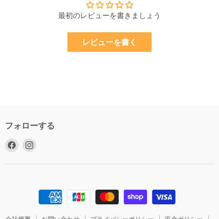
最初のレビューを書きましょう
レビューを書く
フォローする
Facebook
Instagram
で
で
見
見
つ
つ
け
け
て
て
く
く
だ
だ