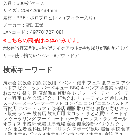
入数：600枚/ケース
サイズ：208×269×34mm
素材：PPF：ポロプロピレン（フィラー入り）
メーカー：福助工業
JANコード：4977017271081
※こちらの商品は本体のみです。
#お弁当容器#使い捨て#テイクアウト#持ち帰り#宅配#デリバ
リー#使い捨て#イベント#アウトドア
検索キーワード
展示会 試飲会 試飲 試飲用 イベント 催事 フェス 夏フェス アウ
トドア ピクニック バーベキュー BBQ キャンプ 学園祭 お祭り
おまつり 祭り 祭 店舗備品 運動会 レジャー パーティー パーテ
ィー料理 ロケ 会議 打合せ 打ち合わせ ミーティング 差し入れ
スーパー スーパーマーケット コンビニ コンビニエンスストア
百貨店 デパート カフェ 喫茶店 通販 取り寄せ お取り寄せ ネッ
ト販売 ランチ 飲食店 飲食店用 大ロット まとめ買い イートイ
ン ケータリング フードコート パーティー レストラン モール
オフィス 事務所 現場 工事現場 宴会 健康診断 バリウム クリニ
ック 歯医者 歯科医 縁日 ドリンク スポーツ観戦 屋台 学校 食堂
大学 ホテル ビジネスホテル ビジホ シティホテル 旅館 アメニ