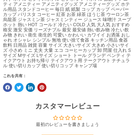
ティ アメニティー アメニティグッズ アメニティーグッズ ホテ
ル用品 スタンドコーヒー 毎日 紙 紙製 コップ カップ ペーパー
カップ バリスタ コーヒー 紅茶 お茶 緑茶 ほうじ茶 ウーロン茶
烏龍茶 ジャスミン茶 ジャスミンティー ジュース 味噌汁 スープ
ホット 熱い HOT コールド 冷たい COLD 人気 大人気 おすすめ
格安 激安 安価 リーズナブル 最安 最安値 熱い飲み物 冷たい飲
み物 きれい 衛生 衛生的 可愛い かわいい カワイイ お洒落 おし
ゃれ オシャレ シンプル 無地 使い捨て食器 キッチン用品 食器
飲料 日用品 雑貨 容量 サイズ 大きいサイズ 大きめ 小さいサイ
ズ 小さめ ミニ 丈夫 大量 エコ コーヒーカップ 卸 問屋 仕入れ S
サイズ Mサイズ Lサイズ ショート トール グランデ ベンティ テ
イクアウト お持ち帰り テイクアウト用 テークアウト ナチュラ
ル 使い切りカップ 使い切りコップ キャンプ場
これを共有：
カスタマーレビュー
最初のレビューを書きましょう