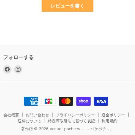
レビューを書く
フォローする
Facebook
Instagram
で
で
見
見
つ
つ
け
け
て
て
く
く
だ
だ
会社概要
お問い合わせ
プライバシーポリシー
返金ポリシー
さ
送料について
さ
特定商取引法に基づく表記
利用規約
い
い
著作権 © 2026 paquet poche ws ～パケポチ～。