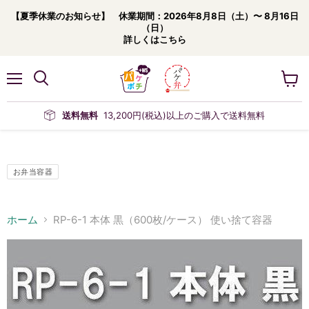
【夏季休業のお知らせ】 休業期間：2026年8月8日（土）〜 8月16日
（日）
詳しくはこちら
メ
カ
ニ
ー
ュ
ト
送料無料
13,200円(税込)以上のご購入で送料無料
ー
を
見
る
お弁当容器
ホーム
RP-6-1 本体 黒（600枚/ケース） 使い捨て容器