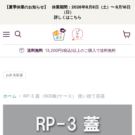
【夏季休業のお知らせ】 休業期間：2026年8月8日（土）〜 8月16日
（日）
詳しくはこちら
メ
カ
ニ
ー
ュ
ト
送料無料
13,200円(税込)以上のご購入で送料無料
ー
を
見
る
お弁当容器
ホーム
RP-3 蓋（600枚/ケース） 使い捨て容器