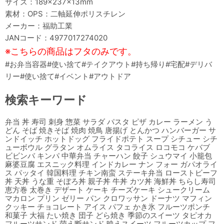
サイズ：189×237×13mm
素材：OPS：二軸延伸ポリスチレン
メーカー：福助工業
JANコード：4977017274020
※こちらの商品はフタのみです。
#お弁当容器#使い捨て#テイクアウト#持ち帰り#宅配#デリバ
リー#使い捨て#イベント#アウトドア
検索キーワード
弁当 丼 寿司 刺身 惣菜 サラダ パスタ ピザ カレー ラーメン う
どん そば 焼きそば 焼肉 焼鳥 唐揚げ とんかつ ハンバーガー サ
ンドイッチ ホットドッグ フライドポテト スープ シチュー シチ
ューボウル グラタン オムライス タコライス ロコモコ ケバブ
ビビンバ キンパ 中華弁当 チャーハン 餃子 シュウマイ 小籠包
麻婆豆腐 エスニック料理 インドカレー ナン フォー ガパオライ
ス パッタイ 韓国料理 チキン南蛮 ステーキ弁当 ローストビーフ
丼 天丼 うな重 そぼろ丼 親子丼 牛丼 カツ丼 海鮮丼 ちらし寿司
恵方巻 太巻き デザート ケーキ チーズケーキ シュークリーム
マカロン プリン ゼリー パン クロワッサン ドーナツ マフィン
クッキー チョコレート アイス パフェ かき氷 フルーツポンチ
和菓子 大福 たい焼き 団子 どら焼き 季節のスイーツ タピオカ
フルーツサンド 萌え断サンド 映えスイーツ フルーツカップ フ