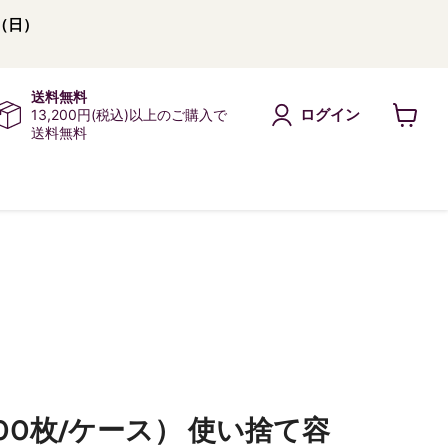
（日）
送料無料
ログイン
13,200円(税込)以上のご購入で
送料無料
カ
ー
ト
を
見
る
900枚/ケース） 使い捨て容