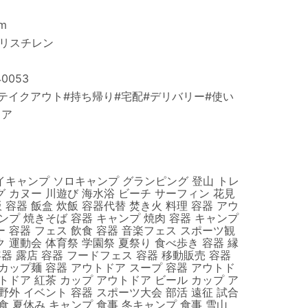
m
ポリスチレン
0053
テイクアウト#持ち帰り#宅配#デリバリー#使い
ドア
イキャンプ ソロキャンプ グランピング 登山 トレ
 カヌー 川遊び 海水浴 ビーチ サーフィン 花見
容器 飯盒 炊飯 容器代替 焚き火 料理 容器 アウ
ンプ 焼きそば 容器 キャンプ 焼肉 容器 キャンプ
 容器 フェス 飲食 容器 音楽フェス スポーツ観
 運動会 体育祭 学園祭 夏祭り 食べ歩き 容器 縁
容器 露店 容器 フードフェス 容器 移動販売 容器
カップ麺 容器 アウトドア スープ 容器 アウトド
トドア 紅茶 カップ アウトドア ビール カップ ア
野外 イベント 容器 スポーツ大会 部活 遠征 試合
食 夏休み キャンプ 食事 冬キャンプ 食事 雪山