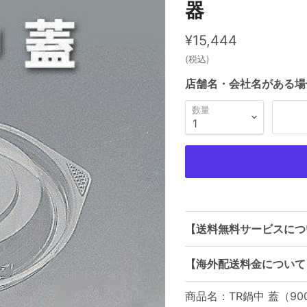
器
現在の価格
¥15,444
(税込)
店舗名・会社名がある場
数量
【送料無料サービスにつ
【海外配送料金について
商品名：TR鍋中 蓋（9