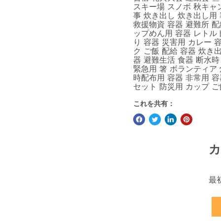
スキー場 スノボ 秋キャン
事 炊き出し 炊き出し用 
救援物資 容器 避難所 配
ップめん用 容器 レトルト
り 容器 災害用 カレー 
ク ご飯 配給 容器 炊き
器 避難生活 食器 断水時
緊急用 箸 ボランティア 
時配布用 容器 非常用 容
セット 防災用 カップ ご
これを共有：
カ
最