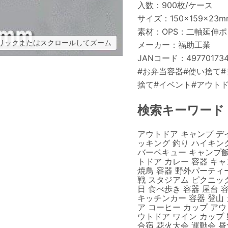
入数：900枚/ケース
サイズ：150×159×23m
素材：OPS：二軸延伸
リックまたはスクロールしてズーム
メーカー：福助工業
JANコード：497701734
#お弁当容器#使い捨て#
捨て#イベント#アウト
検索キーワード
アウトドア キャンプ デ
ッキング 釣り ハイキング
バーベキュー キャンプ飯 
トドア カレー 容器 キャ
焼鳥 容器 野外パーティー
戦 スタジアム ピクニック
日 食べ歩き 容器 屋台 
キッチンカー 容器 登山 
ア コーヒー カップ アウ
ウトドア ワイン カップ 
合宿 花火大会 運動会 昼