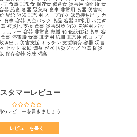
プ 食事 非常食 保存食 備蓄食 災害用 避難所 食
容器 給食 容器 緊急時 食事 非常用 食器 災害時
給 配給 容器 非常用 スープ容器 緊急持ち出し カ
 食事 容器 真空パック 食品 容器 非常用 おにぎ
容器 被災地 支援 食事 災害対策 容器 災害用 パッ
出し カレー 容器 非常食 救援 箱 仮設住宅 食事 容
 食事 停電時 食事 非常用 紙皿 非常用 紙コップ
炊き出し 災害支援 キッチン 支援物資 容器 災害
器 セット 家庭 備蓄 容器 防災グッズ 容器 防災
飯 保存容器 冷凍 備蓄
スタマーレビュー
初のレビューを書きましょう
レビューを書く