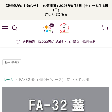
【夏季休業のお知らせ】 休業期間：2026年8月8日（土）〜 8月16日
（日）
詳しくはこちら
メ
カ
ニ
ー
ュ
ト
送料無料
13,200円(税込)以上のご購入で送料無料
ー
を
見
る
お弁当容器
ホーム
FA-32 蓋（450枚/ケース） 使い捨て容器