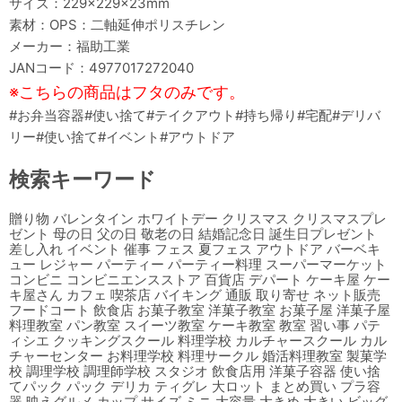
サイズ：229×229×23mm
素材：OPS：二軸延伸ポリスチレン
メーカー：福助工業
JANコード：4977017272040
※こちらの商品はフタのみです。
#お弁当容器#使い捨て#テイクアウト#持ち帰り#宅配#デリバ
リー#使い捨て#イベント#アウトドア
検索キーワード
贈り物 バレンタイン ホワイトデー クリスマス クリスマスプレ
ゼント 母の日 父の日 敬老の日 結婚記念日 誕生日プレゼント
差し入れ イベント 催事 フェス 夏フェス アウトドア バーベキ
ュー レジャー パーティー パーティー料理 スーパーマーケット
コンビニ コンビニエンスストア 百貨店 デパート ケーキ屋 ケー
キ屋さん カフェ 喫茶店 バイキング 通販 取り寄せ ネット販売
フードコート 飲食店 お菓子教室 洋菓子教室 お菓子屋 洋菓子屋
料理教室 パン教室 スイーツ教室 ケーキ教室 教室 習い事 パテ
ィシエ クッキングスクール 料理学校 カルチャースクール カル
チャーセンター お料理学校 料理サークル 婚活料理教室 製菓学
校 調理学校 調理師学校 スタジオ 飲食店用 洋菓子容器 使い捨
てパック パック デリカ ティグレ 大ロット まとめ買い プラ容
器 映えグルメ カップ サイズ ミニ 大容量 大きめ 大きい ビッグ