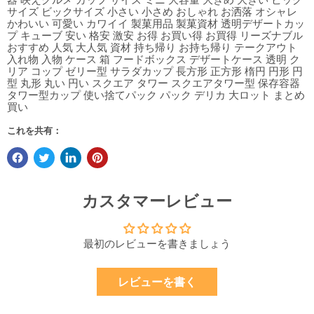
サイズ ビックサイズ 小さい 小さめ おしゃれ お洒落 オシャレ
かわいい 可愛い カワイイ 製菓用品 製菓資材 透明デザートカッ
プ キューブ 安い 格安 激安 お得 お買い得 お買得 リーズナブル
おすすめ 人気 大人気 資材 持ち帰り お持ち帰り テークアウト
入れ物 入物 ケース 箱 フードボックス デザートケース 透明 ク
リア コップ ゼリー型 サラダカップ 長方形 正方形 楕円 円形 円
型 丸形 丸い 円い スクエア タワー スクエアタワー型 保存容器
タワー型カップ 使い捨てパック パック デリカ 大ロット まとめ
買い
これを共有：
カスタマーレビュー
最初のレビューを書きましょう
レビューを書く