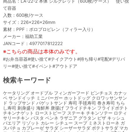
商品名：LA-22-2 本体 シルクレッド（600枚/ケース） 使い捨
て容器
入数：600枚/ケース
サイズ：226×226×26mm
素材：PPF：ポロプロピレン（フィラー入り）
メーカー：福助工業
JANコード：4977017812222
※こちらの商品は本体のみです。
#お弁当容器#使い捨て#テイクアウト#持ち帰り#宅配#デリバ
リー#使い捨て#イベント#アウトドア
検索キーワード
ケータリング オードブル フィンガーフード ピンチョス カナッ
ペ サンドイッチ ミニバーガー ホットドッグ クロワッサンサン
ド ラップサンド バゲットサンド 寿司 手毬寿司 巻き寿司 ちら
し寿司 刺身盛り 海鮮丼 唐揚げ フライドチキン フライドポテト
チキンナゲット ローストビーフ ステーキ チキンソテー ロティ
サリーチキン パスタ ペンネ ラザニア グラタン ピザ キッシュ
パエリア リゾット カレー シチュー スープ ミネストローネ ガ
スパチョ カプレーゼ サラダ シーザーサラダ ポテトサラダ マカ