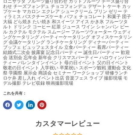
ロニサラダ フルーツ盛り合わせ カットフルーツ チーズ盛り合
わせ チーズフォンデュ チョコフォンデュ デザート ケーキ カッ
プケーキ マカロン エクレア シュークリーム プリン ゼリー テ
ィラミス バスクチーズケーキ パフェ チョコレート 和菓子 団子
大福 どら焼き たい焼き 和スイーツ アイス かき氷 フルーツタ
ルト ドリンク コーヒー 紅茶 ジュース ワイン シャンパン ビー
ル カクテル モクテル スムージー フルーツウォーター ウェディ
ングケータリング パーティーケータリング オフィスケータリン
グ 会議ケータリング ランチケータリング ディナーパーティー
ブッフェ ビュッフェスタイル 立食パーティー 着席パーティー
結婚式二次会 披露宴 記念日パーティー 誕生日パーティー 歓迎
会 送別会 忘年会 新年会 クリスマスパーティー ハロウィンパー
ティー バレンタインイベント 母の日イベント 父の日イベント
敬老の日イベント 入学祝い 卒業祝い スポーツ観戦 運動会 文化
祭 学園祭 展示会 商談会 セミナー ワークショップ 研修ランチ
ロケ弁 差し入れ イベント出店 音楽フェス ライブ 撮影現場 モ
デル撮影 テレビ収録 映画撮影現場
これを共有：
カスタマーレビュー