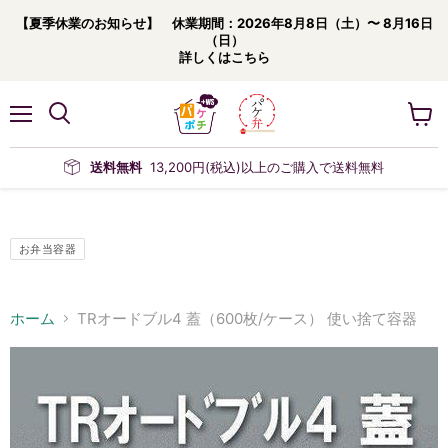
【夏季休業のお知らせ】 休業期間：2026年8月8日（土）〜 8月16日
（日）
詳しくはこちら
メ
カ
ニ
ー
ュ
ト
送料無料
13,200円(税込)以上のご購入で送料無料
ー
を
見
る
お弁当容器
ホーム
TRオードブル4 蓋（600枚/ケース） 使い捨て容器