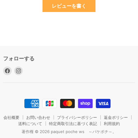
レビューを書く
フォローする
Facebook
Instagram
で
で
見
見
つ
つ
け
け
て
て
く
く
だ
だ
会社概要
お問い合わせ
プライバシーポリシー
返金ポリシー
さ
送料について
さ
特定商取引法に基づく表記
利用規約
い
い
著作権 © 2026 paquet poche ws ～パケポチ～。