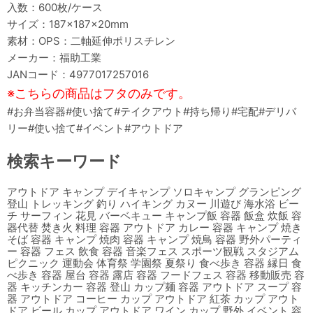
入数：600枚/ケース
サイズ：187×187×20mm
素材：OPS：二軸延伸ポリスチレン
メーカー：福助工業
JANコード：4977017257016
※こちらの商品はフタのみです。
#お弁当容器#使い捨て#テイクアウト#持ち帰り#宅配#デリバ
リー#使い捨て#イベント#アウトドア
検索キーワード
アウトドア キャンプ デイキャンプ ソロキャンプ グランピング
登山 トレッキング 釣り ハイキング カヌー 川遊び 海水浴 ビー
チ サーフィン 花見 バーベキュー キャンプ飯 容器 飯盒 炊飯 容
器代替 焚き火 料理 容器 アウトドア カレー 容器 キャンプ 焼き
そば 容器 キャンプ 焼肉 容器 キャンプ 焼鳥 容器 野外パーティ
ー 容器 フェス 飲食 容器 音楽フェス スポーツ観戦 スタジアム
ピクニック 運動会 体育祭 学園祭 夏祭り 食べ歩き 容器 縁日 食
べ歩き 容器 屋台 容器 露店 容器 フードフェス 容器 移動販売 容
器 キッチンカー 容器 登山 カップ麺 容器 アウトドア スープ 容
器 アウトドア コーヒー カップ アウトドア 紅茶 カップ アウト
ドア ビール カップ アウトドア ワイン カップ 野外 イベント 容