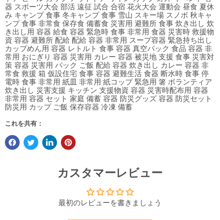
器 スポーツ大会 部活 遠征 試合 合宿 花火大会 運動会 昼食 夏休
み キャンプ 食事 冬キャンプ 食事 雪山 スキー場 スノボ 秋キャ
ンプ 食事 非常食 保存食 備蓄食 災害用 避難所 食事 炊き出し 炊
き出し用 容器 給食 容器 緊急時 食事 非常用 食器 災害時 救援物
資 容器 避難所 配給 配給 容器 非常用 スープ容器 緊急持ち出し
カップめん用 容器 レトルト 食事 容器 真空パック 食品 容器 非
常用 おにぎり 容器 災害用 カレー 容器 被災地 支援 食事 災害対
策 容器 災害用 パック ご飯 配給 容器 炊き出し カレー 容器 非
常食 救援 箱 仮設住宅 食事 容器 避難生活 食器 断水時 食事 停
電時 食事 非常用 紙皿 非常用 紙コップ 緊急用 箸 ボランティア
炊き出し 災害支援 キッチン 支援物資 容器 災害時配布用 容器
非常用 容器 セット 家庭 備蓄 容器 防災グッズ 容器 防災セット
防災用 カップ ご飯 保存容器 冷凍 備蓄
これを共有：
カスタマーレビュー
最初のレビューを書きましょう