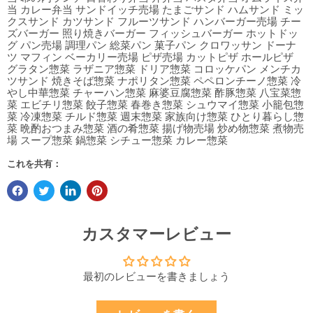
当 カレー弁当 サンドイッチ売場 たまごサンド ハムサンド ミッ
クスサンド カツサンド フルーツサンド ハンバーガー売場 チー
ズバーガー 照り焼きバーガー フィッシュバーガー ホットドッ
グ パン売場 調理パン 総菜パン 菓子パン クロワッサン ドーナ
ツ マフィン ベーカリー売場 ピザ売場 カットピザ ホールピザ
グラタン惣菜 ラザニア惣菜 ドリア惣菜 コロッケパン メンチカ
ツサンド 焼きそば惣菜 ナポリタン惣菜 ペペロンチーノ惣菜 冷
やし中華惣菜 チャーハン惣菜 麻婆豆腐惣菜 酢豚惣菜 八宝菜惣
菜 エビチリ惣菜 餃子惣菜 春巻き惣菜 シュウマイ惣菜 小籠包惣
菜 冷凍惣菜 チルド惣菜 週末惣菜 家族向け惣菜 ひとり暮らし惣
菜 晩酌おつまみ惣菜 酒の肴惣菜 揚げ物売場 炒め物惣菜 煮物売
場 スープ惣菜 鍋惣菜 シチュー惣菜 カレー惣菜
これを共有：
カスタマーレビュー
最初のレビューを書きましょう