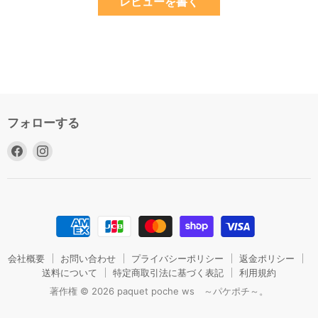
レビューを書く
フォローする
Facebook
Instagram
で
で
見
見
つ
つ
け
け
て
て
く
く
だ
だ
会社概要
お問い合わせ
プライバシーポリシー
返金ポリシー
さ
送料について
さ
特定商取引法に基づく表記
利用規約
い
い
著作権 © 2026 paquet poche ws ～パケポチ～。