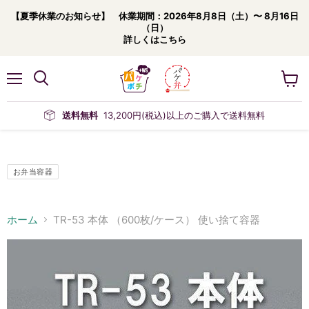
【夏季休業のお知らせ】 休業期間：2026年8月8日（土）〜 8月16日
（日）
詳しくはこちら
メ
カ
ニ
ー
ュ
ト
送料無料
13,200円(税込)以上のご購入で送料無料
ー
を
見
る
お弁当容器
ホーム
TR-53 本体 （600枚/ケース） 使い捨て容器