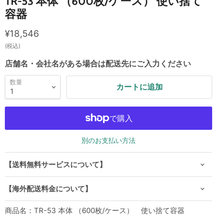
TR-53 本体 （600枚/ケース） 使い捨て
容器
現在の価格
¥18,546
(税込)
店舗名・会社名がある場合は配送先にご入力ください
数量
カートに追加
別のお支払い方法
【送料無料サービスについて】
【海外配送料金について】
商品名：TR-53 本体 （600枚/ケース） 使い捨て容器