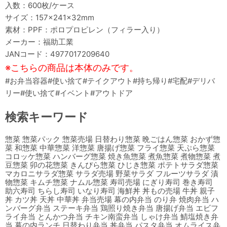
入数：600枚/ケース
サイズ：157×241×32mm
素材：PPF：ポロプロピレン（フィラー入り）
メーカー：福助工業
JANコード：4977017209640
※こちらの商品は本体のみです。
#お弁当容器#使い捨て#テイクアウト#持ち帰り#宅配#デリバ
リー#使い捨て#イベント#アウトドア
検索キーワード
惣菜 惣菜パック 惣菜売場 日替わり惣菜 晩ごはん惣菜 おかず惣
菜 和惣菜 中華惣菜 洋惣菜 唐揚げ惣菜 フライ惣菜 天ぷら惣菜
コロッケ惣菜 ハンバーグ惣菜 焼き魚惣菜 煮魚惣菜 煮物惣菜 煮
豆惣菜 卯の花惣菜 きんぴら惣菜 ひじき惣菜 ポテトサラダ惣菜
マカロニサラダ惣菜 サラダ売場 野菜サラダ フルーツサラダ 漬
物惣菜 キムチ惣菜 ナムル惣菜 寿司売場 にぎり寿司 巻き寿司
助六寿司 ちらし寿司 いなり寿司 海鮮丼 丼もの売場 牛丼 親子
丼 カツ丼 天丼 中華丼 弁当売場 幕の内弁当 のり弁 焼肉弁当 ハ
ンバーグ弁当 ステーキ弁当 鶏照り焼き弁当 唐揚げ弁当 エビフ
ライ弁当 とんかつ弁当 チキン南蛮弁当 しゃけ弁当 鯖塩焼き弁
当 幕の内ランチ 日替わり弁当 丼弁当 パスタ弁当 オムライス弁