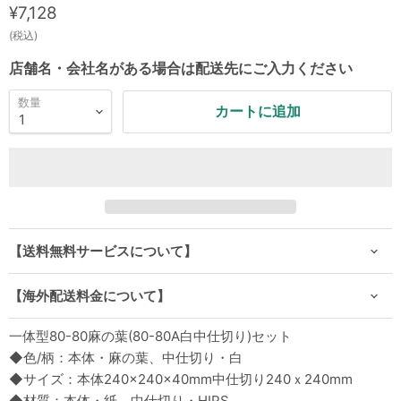
現在の価格
¥7,128
(税込)
店舗名・会社名がある場合は配送先にご入力ください
数量
カートに追加
【送料無料サービスについて】
【海外配送料金について】
一体型80-80麻の葉(80-80A白中仕切り)セット
◆色/柄：本体・麻の葉、中仕切り・白
◆サイズ：本体240×240×40mm中仕切り240ｘ240mm
◆材質：本体・紙、中仕切り・HIPS