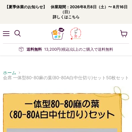
【夏季休業のお知らせ】 休業期間：2026年8月8日（土）〜 8月16日
（日）
詳しくはこちら
メ
カ
ニ
ー
ュ
ト
送料無料
13,200円(税込)以上のご購入で送料無料
ー
を
見
る
ホーム
会席 一体型80-80麻の葉(80-80A白中仕切り)セット50枚セット