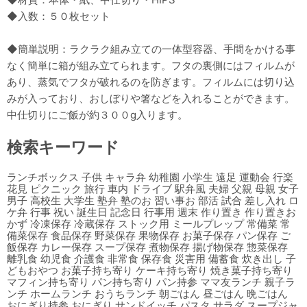
◆入数：５０枚セット
◆簡単説明：ラクラク組み立ての一体型容器、手間をかける事
なく簡単に箱が組み立てられます。フタの裏側にはフィルムが
あり、蒸気でフタが破れるのを防ぎます。フィルムには切り込
みが入っており、おしぼりや箸などを入れることができます。
中仕切りにご飯が約３００g入ります。
検索キーワード
ランチボックス 子供 キャラ弁 幼稚園 小学生 遠足 運動会 行楽
花見 ピクニック 旅行 車内 ドライブ 駅弁風 夫婦 父親 母親 女子
男子 高校生 大学生 塾弁 塾のお 習い事お 部活 試合 差し入れ ロ
ケ弁 行事 祝い 誕生日 記念日 行事用 週末 作り置き 作り置きお
かず 冷凍保存 冷蔵保存 ストック用 ミールプレップ 常備菜 常
備菜保存 食品保存 野菜保存 果物保存 お菓子保存 パン保存 ご
飯保存 カレー保存 スープ保存 煮物保存 揚げ物保存 惣菜保存
離乳食 幼児食 介護食 非常食 保存食 災害用 備蓄食 炊き出し 子
どもおやつ お菓子持ち寄り ケーキ持ち寄り 焼き菓子持ち寄り
マフィン持ち寄り パン持ち寄り パン持参 ママ友ランチ 親子ラ
ンチ ホームランチ おうちランチ 朝ごはん 昼ごはん 晩ごはん
おにぎり持参 おにぎり サンドイッチ パスタ サラダ スープジャ