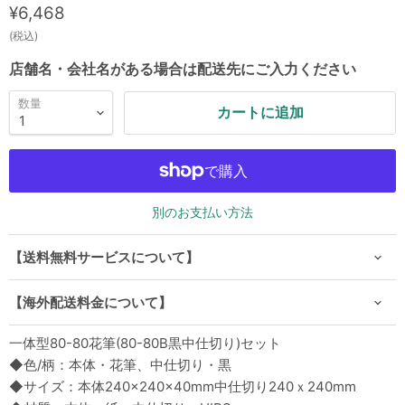
現在の価格
¥6,468
(税込)
店舗名・会社名がある場合は配送先にご入力ください
数量
カートに追加
別のお支払い方法
【送料無料サービスについて】
【海外配送料金について】
一体型80-80花筆(80-80B黒中仕切り)セット
◆色/柄：本体・花筆、中仕切り・黒
◆サイズ：本体240×240×40mm中仕切り240ｘ240mm