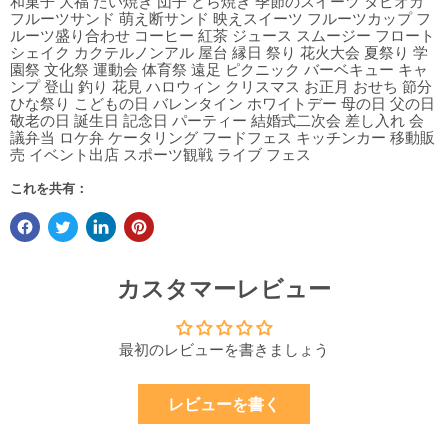
和菓子 大福 たい焼き 団子 どら焼き 季節のスイーツ タピオカ
フルーツサンド 萌え断サンド 映えスイーツ フルーツカップ フ
ルーツ盛り合わせ コーヒー 紅茶 ジュース スムージー フロート
シェイク カクテルノンアル 屋台 縁日 祭り 花火大会 夏祭り 学
園祭 文化祭 運動会 体育祭 遠足 ピクニック バーベキュー キャ
ンプ 登山 釣り 花見 ハロウィン クリスマス お正月 おせち 節分
ひな祭り こどもの日 バレンタイン ホワイトデー 母の日 父の日
敬老の日 誕生日 記念日 パーティー 結婚式二次会 差し入れ 会
議弁当 ロケ弁 ケータリング フードフェス キッチンカー 移動販
売 イベント出店 スポーツ観戦 ライブ フェス
これを共有：
カスタマーレビュー
最初のレビューを書きましょう
レビューを書く