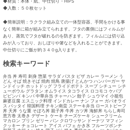
◆材質：本体・紙、中仕切り・HIPS
◆入数：５０枚セット
◆簡単説明：ラクラク組み立ての一体型容器、手間をかける事
なく簡単に箱が組み立てられます。フタの裏側にはフィルムが
あり、蒸気でフタが破れるのを防ぎます。フィルムには切り込
みが入っており、おしぼりや箸などを入れることができます。
中仕切りにご飯が約３４０g入ります。
検索キーワード
弁当 丼 寿司 刺身 惣菜 サラダ パスタ ピザ カレー ラーメン う
どん そば 焼きそば 焼肉 焼鳥 唐揚げ とんかつ ハンバーガー サ
ンドイッチ ホットドッグ フライドポテト スープ シチュー シチ
ューボウル グラタン オムライス タコライス ロコモコ ケバブ
ビビンバ キンパ 中華弁当 チャーハン 餃子 シュウマイ 小籠包
麻婆豆腐 エスニック料理 インドカレー ナン フォー ガパオライ
ス パッタイ 韓国料理 チキン南蛮 ステーキ弁当 ローストビーフ
丼 天丼 うな重 そぼろ丼 親子丼 牛丼 カツ丼 海鮮丼 ちらし寿司
恵方巻 太巻き デザート ケーキ チーズケーキ シュークリーム
マカロン プリン ゼリー パン クロワッサン ドーナツ マフィン
クッキー チョコレート アイス パフェ かき氷 フルーツポンチ