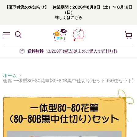
【夏季休業のお知らせ】 休業期間：2026年8月8日（土）〜 8月16日
（日）
詳しくはこちら
メ
カ
ニ
ー
ュ
ト
送料無料
13,200円(税込)以上のご購入で送料無料
ー
を
見
る
ホーム
会席 一体型80-80花筆(80-80B黒中仕切り)セット (50枚セット)