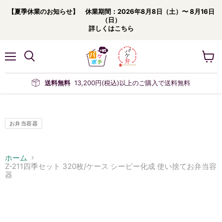
【夏季休業のお知らせ】 休業期間：2026年8月8日（土）〜 8月16日
（日）
詳しくはこちら
メ
カ
ニ
ー
ュ
ト
送料無料
13,200円(税込)以上のご購入で送料無料
ー
を
見
る
お弁当容器
ホーム
Z-211四季セット 320枚/ケース シーピー化成 使い捨てお弁当容
器