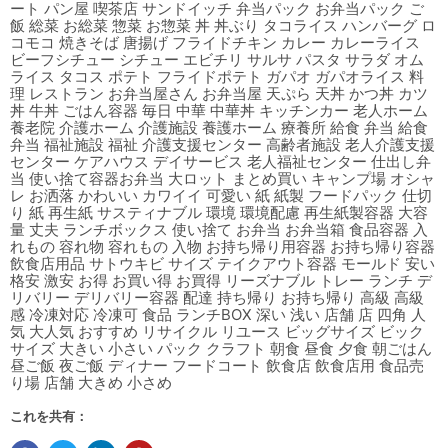
ート パン屋 喫茶店 サンドイッチ 弁当パック お弁当パック ご
飯 総菜 お総菜 惣菜 お惣菜 丼 丼ぶり タコライス ハンバーグ ロ
コモコ 焼きそば 唐揚げ フライドチキン カレー カレーライス
ビーフシチュー シチュー エビチリ サルサ パスタ サラダ オム
ライス タコス ポテト フライドポテト ガパオ ガパオライス 料
理 レストラン お弁当屋さん お弁当屋 天ぷら 天丼 かつ丼 カツ
丼 牛丼 ごはん容器 毎日 中華 中華丼 キッチンカー 老人ホーム
養老院 介護ホーム 介護施設 養護ホーム 療養所 給食 弁当 給食
弁当 福祉施設 福祉 介護支援センター 高齢者施設 老人介護支援
センター ケアハウス デイサービス 老人福祉センター 仕出し弁
当 使い捨て容器お弁当 大ロット まとめ買い キャンプ場 オシャ
レ お洒落 かわいい カワイイ 可愛い 紙 紙製 フードパック 仕切
り 紙 再生紙 サスティナブル 環境 環境配慮 再生紙製容器 大容
量 丈夫 ランチボックス 使い捨て お弁当 お弁当箱 食品容器 入
れもの 容れ物 容れもの 入物 お持ち帰り用容器 お持ち帰り容器
飲食店用品 サトウキビ サイズ テイクアウト容器 モールド 安い
格安 激安 お得 お買い得 お買得 リーズナブル トレー ランチ デ
リバリー デリバリー容器 配達 持ち帰り お持ち帰り 高級 高級
感 冷凍対応 冷凍可 食品 ランチBOX 深い 浅い 店舗 店 四角 人
気 大人気 おすすめ リサイクル リユース ビッグサイズ ビック
サイズ 大きい 小さい パック クラフト 朝食 昼食 夕食 朝ごはん
昼ご飯 夜ご飯 ディナー フードコート 飲食店 飲食店用 食品売
り場 店舗 大きめ 小さめ
これを共有：