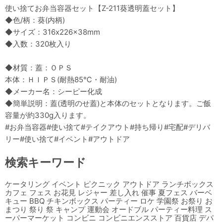
使い捨てお弁当容器セット【Z-211葵透明蓋セット】
◆色/柄：葵(内柄)
◆サイズ：316x226x38mm
◆入数：320枚入り
◆材質：蓋：ＯＰＳ
本体：ＨＩＰＳ(耐熱85℃・耐油)
◆メーカー名：シーピー化成
◆簡単説明：蓋(透明のせ蓋)と本体のセットとなります。ご飯
容量が約330g入ります。
#お弁当容器#使い捨て#テイクアウト#持ち帰り#宅配#デリバ
リー#使い捨て#イベント#アウトドア
検索キーワード
ケータリング イベント ピクニック アウトドア ランチボックス
カフェ フェス お花見 レジャー 差し入れ 催事 夏フェス バーベ
キュー BBQ チキンボックス パーティー ロケ 学園祭 お祭り お
まつり 祭り 祭 キャンプ 運動会 オードブル パーティー料理 ス
ーパーマーケット コンビニ コンビニエンスストア 百貨店 デパ