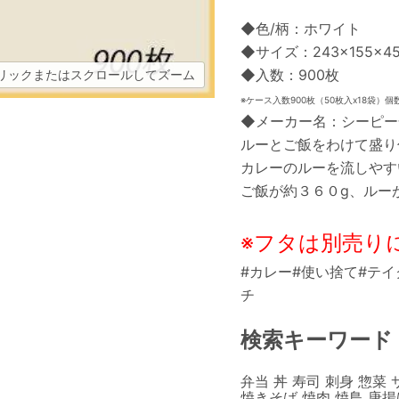
◆色/柄：ホワイト
◆サイズ：243×155×4
◆入数：900枚
リックまたはスクロールしてズーム
※ケース入数900枚（50枚入x18袋）個
◆メーカー名：シーピー
ルーとご飯をわけて盛り
カレーのルーを流しやす
ご飯が約３６０g、ルー
※フタは別売り
#カレー#使い捨て#テイ
チ
検索キーワード
弁当 丼 寿司 刺身 惣菜
焼きそば 焼肉 焼鳥 唐