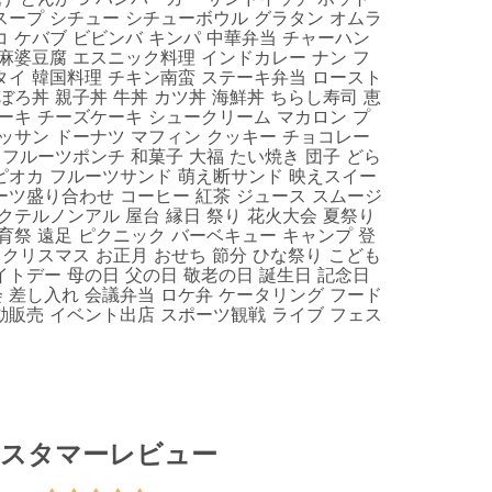
スープ シチュー シチューボウル グラタン オムラ
コ ケバブ ビビンバ キンパ 中華弁当 チャーハン
 麻婆豆腐 エスニック料理 インドカレー ナン フ
タイ 韓国料理 チキン南蛮 ステーキ弁当 ロースト
ぼろ丼 親子丼 牛丼 カツ丼 海鮮丼 ちらし寿司 恵
ケーキ チーズケーキ シュークリーム マカロン プ
ワッサン ドーナツ マフィン クッキー チョコレー
 フルーツポンチ 和菓子 大福 たい焼き 団子 どら
ピオカ フルーツサンド 萌え断サンド 映えスイー
ーツ盛り合わせ コーヒー 紅茶 ジュース スムージ
クテルノンアル 屋台 縁日 祭り 花火大会 夏祭り
育祭 遠足 ピクニック バーベキュー キャンプ 登
 クリスマス お正月 おせち 節分 ひな祭り こども
イトデー 母の日 父の日 敬老の日 誕生日 記念日
 差し入れ 会議弁当 ロケ弁 ケータリング フード
動販売 イベント出店 スポーツ観戦 ライブ フェス
スタマーレビュー