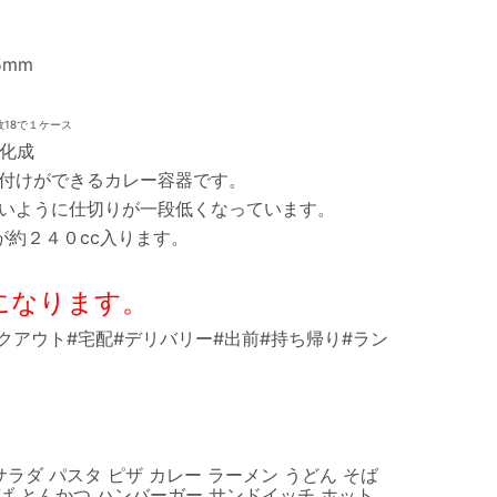
5mm
数18で１ケース
化成
付けができるカレー容器です。
いように仕切りが一段低くなっています。
が約２４０cc入ります。
になります。
クアウト#宅配#デリバリー#出前#持ち帰り#ラン
 サラダ パスタ ピザ カレー ラーメン うどん そば
揚げ とんかつ ハンバーガー サンドイッチ ホット