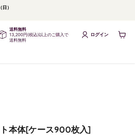
（日）
送料無料
ログイン
13,200円(税込)以上のご購入で
送料無料
カ
ー
ト
を
見
る
ワイト本体[ケース900枚入]