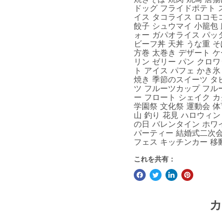
ドッグ フライドポテト 
イス タコライス ロコモ
餃子 シュウマイ 小籠包
ォー ガパオライス パッ
ビーフ丼 天丼 うな重 そ
方巻 太巻き デザート 
リン ゼリー パン クロ
ト アイス パフェ かき氷
焼き 季節のスイーツ タ
ツ フルーツカップ フル
ー フロート シェイク カ
学園祭 文化祭 運動会 体
山 釣り 花見 ハロウィン
の日 バレンタイン ホワ
パーティー 結婚式二次会
フェス キッチンカー 移
これを共有：
カ