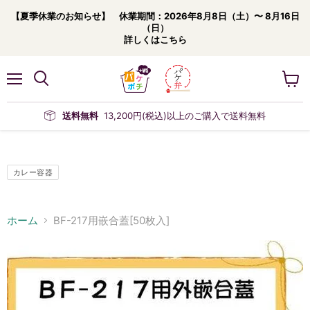
【夏季休業のお知らせ】 休業期間：2026年8月8日（土）〜 8月16日
（日）
詳しくはこちら
メ
カ
ニ
ー
ュ
ト
送料無料
13,200円(税込)以上のご購入で送料無料
ー
を
見
る
カレー容器
ホーム
BF-217用嵌合蓋[50枚入]