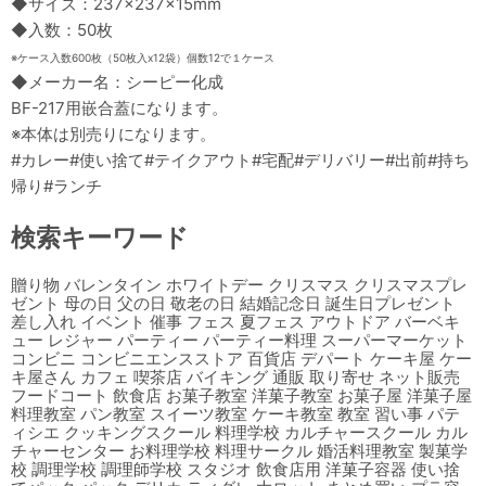
◆サイズ：237×237×15mm
◆入数：50枚
※ケース入数600枚（50枚入x12袋）個数12で１ケース
◆メーカー名：シーピー化成
BF-217用嵌合蓋になります。
※本体は別売りになります。
#カレー#使い捨て#テイクアウト#宅配#デリバリー#出前#持ち
帰り#ランチ
検索キーワード
贈り物 バレンタイン ホワイトデー クリスマス クリスマスプレ
ゼント 母の日 父の日 敬老の日 結婚記念日 誕生日プレゼント
差し入れ イベント 催事 フェス 夏フェス アウトドア バーベキ
ュー レジャー パーティー パーティー料理 スーパーマーケット
コンビニ コンビニエンスストア 百貨店 デパート ケーキ屋 ケー
キ屋さん カフェ 喫茶店 バイキング 通販 取り寄せ ネット販売
フードコート 飲食店 お菓子教室 洋菓子教室 お菓子屋 洋菓子屋
料理教室 パン教室 スイーツ教室 ケーキ教室 教室 習い事 パテ
ィシエ クッキングスクール 料理学校 カルチャースクール カル
チャーセンター お料理学校 料理サークル 婚活料理教室 製菓学
校 調理学校 調理師学校 スタジオ 飲食店用 洋菓子容器 使い捨