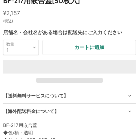
BF-217用嵌合蓋[50枚入]
現在の価格
¥2,157
(税込)
店舗名・会社名がある場合は配送先にご入力ください
数量
カートに追加
【送料無料サービスについて】
【海外配送料金について】
BF-217用嵌合蓋
◆色/柄：透明