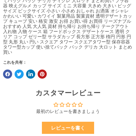
てパック パック デリカ ティグレ 大ロット まとめ買い プラ容
器 映えグルメ カップ サイズ ミニ 大容量 大きめ 大きい ビッグ
サイズ ビックサイズ 小さい 小さめ おしゃれ お洒落 オシャレ
かわいい 可愛い カワイイ 製菓用品 製菓資材 透明デザートカッ
プ キューブ 安い 格安 激安 お得 お買い得 お買得 リーズナブル
おすすめ 人気 大人気 資材 持ち帰り お持ち帰り テークアウト
入れ物 入物 ケース 箱 フードボックス デザートケース 透明 ク
リア コップ ゼリー型 サラダカップ 長方形 正方形 楕円 円形 円
型 丸形 丸い 円い スクエア タワー スクエアタワー型 保存容器
タワー型カップ 使い捨てパック パック デリカ 大ロット まとめ
買い
これを共有：
カスタマーレビュー
最初のレビューを書きましょう
レビューを書く