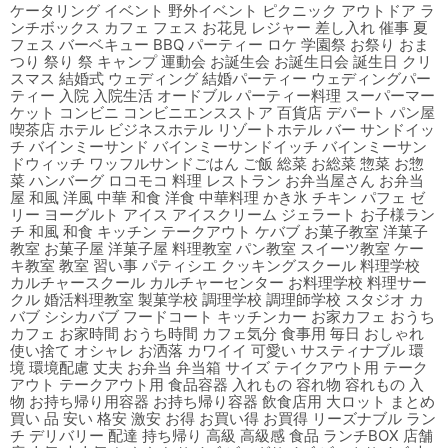
ケータリング イベント 野外イベント ピクニック アウトドア ラ
ンチボックス カフェ フェス お花見 レジャー 差し入れ 催事 夏
フェス バーベキュー BBQ パーティー ロケ 学園祭 お祭り おま
つり 祭り 祭 キャンプ 運動会 お誕生会 お誕生日会 誕生日 クリ
スマス 結婚式 ウェディング 結婚パーティー ウェディングパー
ティー 入院 入院生活 オードブル パーティー料理 スーパーマー
ケット コンビニ コンビニエンスストア 百貨店 デパート パン屋
喫茶店 ホテル ビジネスホテル リゾートホテル バー サンドイッ
チ バインミーサンド バインミーサンドイッチ バインミーサン
ドウィッチ ワッフルサンドごはん ご飯 総菜 お総菜 惣菜 お惣
菜 ハンバーグ ロコモコ 料理 レストラン お弁当屋さん お弁当
屋 和風 洋風 中華 和食 洋食 中華料理 かき氷 チキン パフェ ゼ
リー ヨーグルト アイス アイスクリーム ジェラート お子様ラン
チ 和風 和食 キッチン テークアウト ケバブ お菓子教室 洋菓子
教室 お菓子屋 洋菓子屋 料理教室 パン教室 スイーツ教室 ケー
キ教室 教室 習い事 パティシエ クッキングスクール 料理学校
カルチャースクール カルチャーセンター お料理学校 料理サー
クル 婚活料理教室 製菓学校 調理学校 調理師学校 スタジオ カ
バブ シシカバブ フードコート キッチンカー お家カフェ おうち
カフェ お家時間 おうち時間 カフェ気分 食事用 毎日 おしゃれ
使い捨て オシャレ お洒落 カワイイ 可愛い サスティナブル 環
境 環境配慮 丈夫 お弁当 弁当箱 サイズ テイクアウト用 テーク
アウト テークアウト用 食品容器 入れもの 容れ物 容れもの 入
物 お持ち帰り用容器 お持ち帰り容器 飲食店用 大ロット まとめ
買い 品 安い 格安 激安 お得 お買い得 お買得 リーズナブル ラン
チ デリバリー 配達 持ち帰り 高級 高級感 食品 ランチBOX 店舗