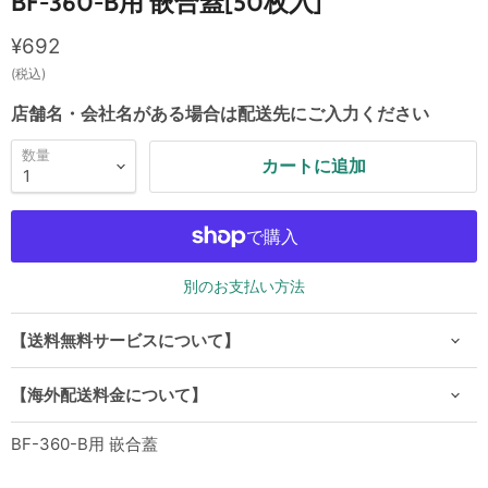
BF-360-B用 嵌合蓋[50枚入]
現在の価格
¥692
(税込)
店舗名・会社名がある場合は配送先にご入力ください
数量
カートに追加
別のお支払い方法
【送料無料サービスについて】
【海外配送料金について】
BF-360-B用 嵌合蓋