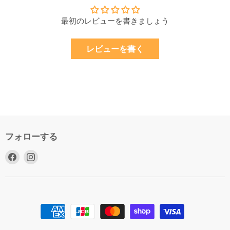
最初のレビューを書きましょう
レビューを書く
フォローする
Facebook
Instagram
で
で
見
見
つ
つ
け
け
て
て
く
く