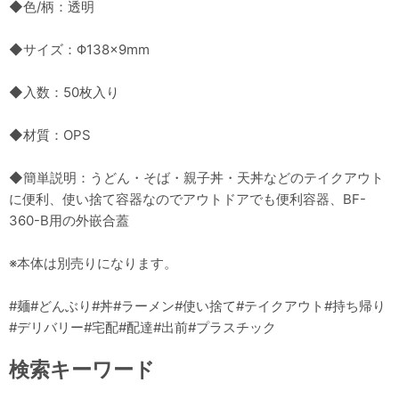
◆色/柄：透明
◆サイズ：Φ138×9mm
◆入数：50枚入り
◆材質：OPS
◆簡単説明：うどん・そば・親子丼・天丼などのテイクアウト
に便利、使い捨て容器なのでアウトドアでも便利容器、BF-
360-B用の外嵌合蓋
※本体は別売りになります。
#麺#どんぶり#丼#ラーメン#使い捨て#テイクアウト#持ち帰り
#デリバリー#宅配#配達#出前#プラスチック
検索キーワード