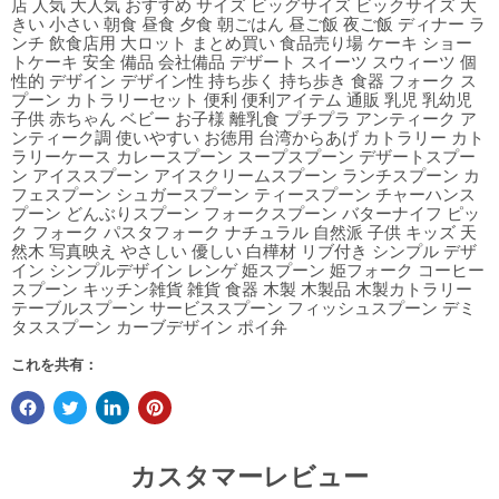
店 人気 大人気 おすすめ サイズ ビッグサイズ ビックサイズ 大
きい 小さい 朝食 昼食 夕食 朝ごはん 昼ご飯 夜ご飯 ディナー ラ
ンチ 飲食店用 大ロット まとめ買い 食品売り場 ケーキ ショー
トケーキ 安全 備品 会社備品 デザート スイーツ スウィーツ 個
性的 デザイン デザイン性 持ち歩く 持ち歩き 食器 フォーク ス
プーン カトラリーセット 便利 便利アイテム 通販 乳児 乳幼児
子供 赤ちゃん ベビー お子様 離乳食 プチプラ アンティーク ア
ンティーク調 使いやすい お徳用 台湾からあげ カトラリー カト
ラリーケース カレースプーン スープスプーン デザートスプー
ン アイススプーン アイスクリームスプーン ランチスプーン カ
フェスプーン シュガースプーン ティースプーン チャーハンス
プーン どんぶりスプーン フォークスプーン バターナイフ ピッ
ク フォーク パスタフォーク ナチュラル 自然派 子供 キッズ 天
然木 写真映え やさしい 優しい 白樺材 リブ付き シンプル デザ
イン シンプルデザイン レンゲ 姫スプーン 姫フォーク コーヒー
スプーン キッチン雑貨 雑貨 食器 木製 木製品 木製カトラリー
テーブルスプーン サービススプーン フィッシュスプーン デミ
タススプーン カーブデザイン ポイ弁
これを共有：
カスタマーレビュー