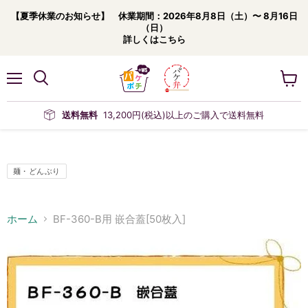
【夏季休業のお知らせ】 休業期間：2026年8月8日（土）〜 8月16日
（日）
詳しくはこちら
メ
カ
ニ
ー
ュ
ト
送料無料
13,200円(税込)以上のご購入で送料無料
ー
を
見
る
麺・どんぶり
ホーム
BF-360-B用 嵌合蓋[50枚入]