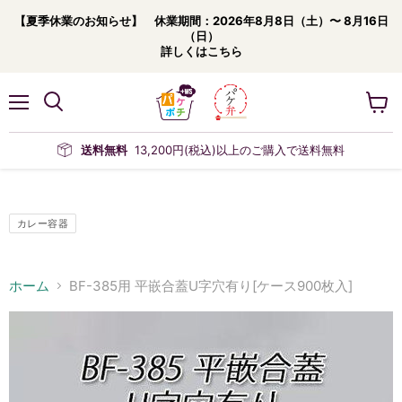
【夏季休業のお知らせ】 休業期間：2026年8月8日（土）〜 8月16日
（日）
詳しくはこちら
メ
カ
ニ
ー
ュ
ト
送料無料
13,200円(税込)以上のご購入で送料無料
ー
を
見
る
カレー容器
ホーム
BF-385用 平嵌合蓋U字穴有り[ケース900枚入]