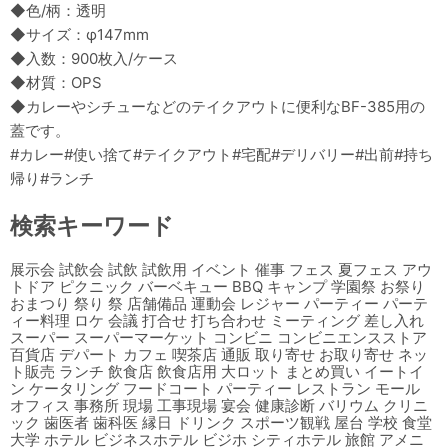
◆色/柄：透明
◆サイズ：φ147mm
◆入数：900枚入/ケース
◆材質：OPS
◆カレーやシチューなどのテイクアウトに便利なBF-385用の
蓋です。
#カレー#使い捨て#テイクアウト#宅配#デリバリー#出前#持ち
帰り#ランチ
検索キーワード
展示会 試飲会 試飲 試飲用 イベント 催事 フェス 夏フェス アウ
トドア ピクニック バーベキュー BBQ キャンプ 学園祭 お祭り
おまつり 祭り 祭 店舗備品 運動会 レジャー パーティー パーテ
ィー料理 ロケ 会議 打合せ 打ち合わせ ミーティング 差し入れ
スーパー スーパーマーケット コンビニ コンビニエンスストア
百貨店 デパート カフェ 喫茶店 通販 取り寄せ お取り寄せ ネッ
ト販売 ランチ 飲食店 飲食店用 大ロット まとめ買い イートイ
ン ケータリング フードコート パーティー レストラン モール
オフィス 事務所 現場 工事現場 宴会 健康診断 バリウム クリニ
ック 歯医者 歯科医 縁日 ドリンク スポーツ観戦 屋台 学校 食堂
大学 ホテル ビジネスホテル ビジホ シティホテル 旅館 アメニ