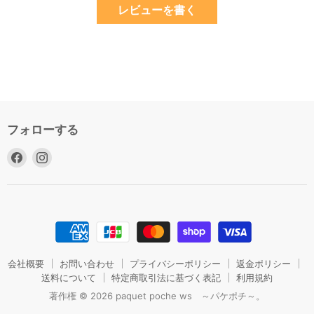
レビューを書く
フォローする
Facebook
Instagram
で
で
見
見
つ
つ
け
け
て
て
く
く
だ
だ
会社概要
お問い合わせ
プライバシーポリシー
返金ポリシー
さ
送料について
さ
特定商取引法に基づく表記
利用規約
い
い
著作権 © 2026 paquet poche ws ～パケポチ～。