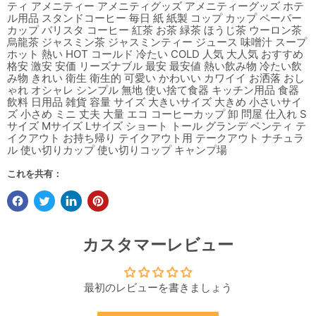
ティ アメニティー アメニティグッズ アメニティーグッズ ホテ
ル用品 スタンドコーヒー 毎日 紙 紙製 コップ カップ ペーパー
カップ バリスタ コーヒー 紅茶 お茶 緑茶 ほうじ茶 ウーロン茶
烏龍茶 ジャスミン茶 ジャスミンティー ジュース 味噌汁 スープ
ホット 熱い HOT コールド 冷たい COLD 人気 大人気 おすすめ
格安 激安 安価 リーズナブル 最安 最安値 熱い飲み物 冷たい飲
み物 きれい 衛生 衛生的 可愛い かわいい カワイイ お洒落 おし
ゃれ オシャレ シンプル 無地 使い捨て食器 キッチン用品 食器
飲料 日用品 雑貨 容量 サイズ 大きいサイズ 大きめ 小さいサイ
ズ 小さめ ミニ 丈夫 大量 エコ コーヒーカップ 卸 問屋 仕入れ S
サイズ Mサイズ Lサイズ ショート トール グランデ ベンティ テ
イクアウト お持ち帰り テイクアウト用 テークアウト ナチュラ
ル 使い切りカップ 使い切りコップ キャンプ場
これを共有：
カスタマーレビュー
最初のレビューを書きましょう