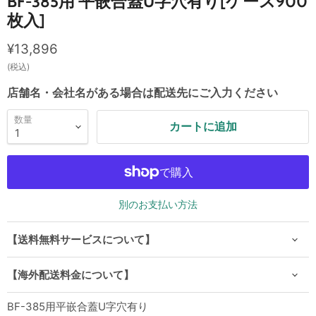
BF-385用 平嵌合蓋U字穴有り[ケース900
枚入]
現在の価格
¥13,896
(税込)
店舗名・会社名がある場合は配送先にご入力ください
数量
カートに追加
別のお支払い方法
【送料無料サービスについて】
【海外配送料金について】
BF-385用平嵌合蓋U字穴有り