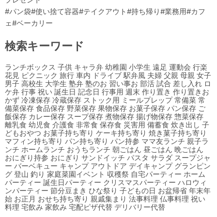
#パン袋#使い捨て容器#テイクアウト#持ち帰り#業務用#カフ
ェ#ベーカリー
検索キーワード
ランチボックス 子供 キャラ弁 幼稚園 小学生 遠足 運動会 行楽
花見 ピクニック 旅行 車内 ドライブ 駅弁風 夫婦 父親 母親 女子
男子 高校生 大学生 塾弁 塾のお 習い事お 部活 試合 差し入れ ロ
ケ弁 行事 祝い 誕生日 記念日 行事用 週末 作り置き 作り置きお
かず 冷凍保存 冷蔵保存 ストック用 ミールプレップ 常備菜 常
備菜保存 食品保存 野菜保存 果物保存 お菓子保存 パン保存 ご
飯保存 カレー保存 スープ保存 煮物保存 揚げ物保存 惣菜保存
離乳食 幼児食 介護食 非常食 保存食 災害用 備蓄食 炊き出し 子
どもおやつ お菓子持ち寄り ケーキ持ち寄り 焼き菓子持ち寄り
マフィン持ち寄り パン持ち寄り パン持参 ママ友ランチ 親子ラ
ンチ ホームランチ おうちランチ 朝ごはん 昼ごはん 晩ごはん
おにぎり持参 おにぎり サンドイッチ パスタ サラダ スープジャ
ー バーベキュー キャンプ アウトドア デイキャンプ グランピン
グ 登山 釣り 家庭菜園イベント 収穫祭 自宅パーティー ホーム
パーティー 誕生日パーティー クリスマスパーティー ハロウィ
ンパーティー 節分豆まき ひな祭り 子どもの日 お盆帰省 年末年
始 お正月 おせち持ち寄り 親戚集まり 法事料理 仏事料理 祝い
料理 宅飲み 家飲み 宅配ピザ代替 デリバリー代替