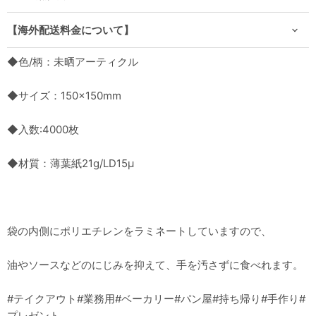
【海外配送料金について】
◆色/柄：未晒アーティクル
◆サイズ：150×150mm
◆入数:4000枚
◆材質：薄葉紙21g/LD15μ
袋の内側にポリエチレンをラミネートしていますので、
油やソースなどのにじみを抑えて、手を汚さずに食べれます。
#テイクアウト#業務用#ベーカリー#パン屋#持ち帰り#手作り#
プレゼント