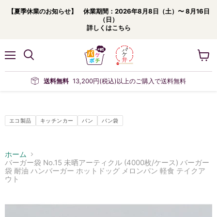
【夏季休業のお知らせ】 休業期間：2026年8月8日（土）〜 8月16日
（日）
詳しくはこちら
メ
カ
ニ
ー
ュ
ト
送料無料
13,200円(税込)以上のご購入で送料無料
ー
を
見
る
エコ製品
キッチンカー
パン
パン袋
ホーム
バーガー袋 No.15 未晒アーティクル (4000枚/ケース) バーガー
袋 耐油 ハンバーガー ホットドッグ メロンパン 軽食 テイクア
ウト