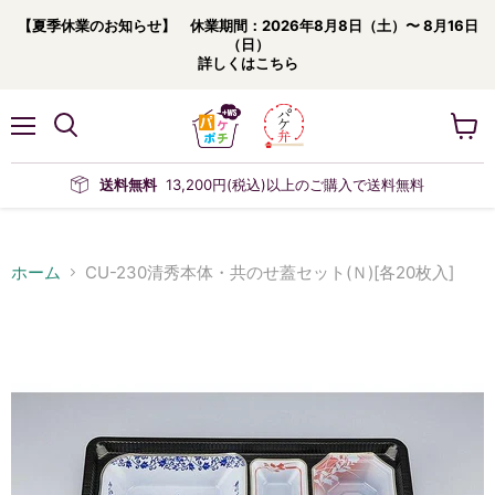
【夏季休業のお知らせ】 休業期間：2026年8月8日（土）〜 8月16日
（日）
詳しくはこちら
メ
カ
ニ
ー
ュ
ト
送料無料
13,200円(税込)以上のご購入で送料無料
ー
を
見
る
ホーム
CU-230清秀本体・共のせ蓋セット(Ｎ)[各20枚入]