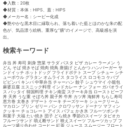
◆入数：20枚
◆材質：本体：HIPS、蓋：HIPS
◆メーカー名：シーピー化成
◆艶やかな黒木目に縁取られ、落ち着いた藍とほのかな朱の配
色が、気品漂う絵柄。重厚な”膳”のイメージで、高級感を演
出。
検索キーワード
弁当 丼 寿司 刺身 惣菜 サラダ パスタ ピザ カレー ラーメン う
どん そば 焼きそば 焼肉 焼鳥 唐揚げ とんかつ ハンバーガー サ
ンドイッチ ホットドッグ フライドポテト スープ シチュー シチ
ューボウル グラタン オムライス タコライス ロコモコ ケバブ
ビビンバ キンパ 中華弁当 チャーハン 餃子 シュウマイ 小籠包
麻婆豆腐 エスニック料理 インドカレー ナン フォー ガパオライ
ス パッタイ 韓国料理 チキン南蛮 ステーキ弁当 ローストビーフ
丼 天丼 うな重 そぼろ丼 親子丼 牛丼 カツ丼 海鮮丼 ちらし寿司
恵方巻 太巻き デザート ケーキ チーズケーキ シュークリーム
マカロン プリン ゼリー パン クロワッサン ドーナツ マフィン
クッキー チョコレート アイス パフェ かき氷 フルーツポンチ
和菓子 大福 たい焼き 団子 どら焼き 季節のスイーツ タピオカ
フルーツサンド 萌え断サンド 映えスイーツ フルーツカップ フ
ルーツ盛り合わせ コーヒー 紅茶 ジュース スムージー フロート