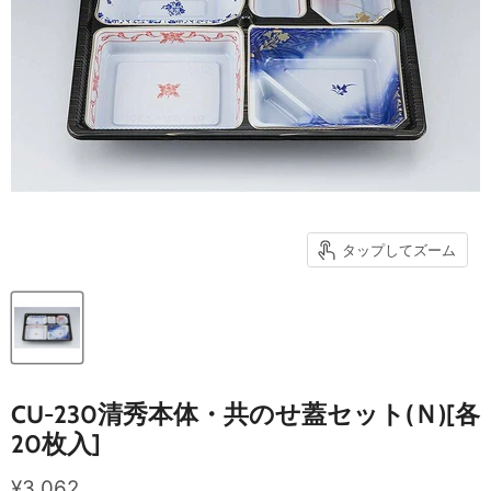
タップしてズーム
CU-230清秀本体・共のせ蓋セット(Ｎ)[各
20枚入]
現在の価格
¥3,062