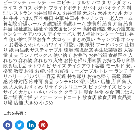
ビーフシチュー シチュー エビチリ サルサ パスタ サラダ オム
ライス タコス ポテト フライドポテト ガパオ ガパオライス 料
理 レストラン お弁当屋さん お弁当屋 天ぷら 天丼 かつ丼 カツ
丼 牛丼 ごはん容器 毎日 中華 中華丼 キッチンカー 老人ホーム
養老院 介護ホーム 介護施設 養護ホーム 療養所 給食 弁当 給食
弁当 福祉施設 福祉 介護支援センター 高齢者施設 老人介護支援
センター ケアハウス デイサービス 老人福祉センター 仕出し弁
当 使い捨て容器お弁当 大ロット まとめ買い キャンプ場 オシャ
レ お洒落 かわいい カワイイ 可愛い 紙 紙製 フードパック 仕切
り 紙 再生紙 サスティナブル 環境 環境配慮 再生紙製容器 大容
量 丈夫 ランチボックス 使い捨て お弁当 お弁当箱 食品容器 入
れもの 容れ物 容れもの 入物 お持ち帰り用容器 お持ち帰り容器
飲食店用品 サトウキビ サイズ テイクアウト容器 モールド 安い
格安 激安 お得 お買い得 お買得 リーズナブル トレー ランチ デ
リバリー デリバリー容器 配達 持ち帰り お持ち帰り 高級 高級
感 冷凍対応 冷凍可 食品 ランチBOX 深い 浅い 店舗 店 四角 人
気 大人気 おすすめ リサイクル リユース ビッグサイズ ビック
サイズ 大きい 小さい パック クラフト 朝食 昼食 夕食 朝ごはん
昼ご飯 夜ご飯 ディナー フードコート 飲食店 飲食店用 食品売
り場 店舗 大きめ 小さめ
これを共有：