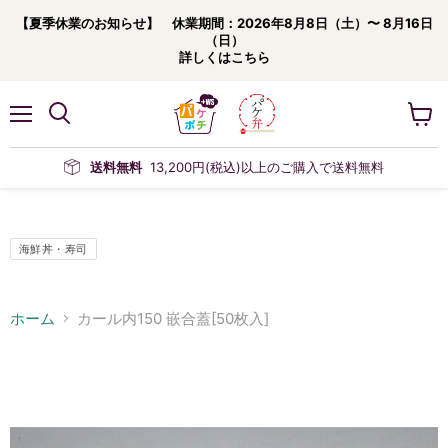
【夏季休業のお知らせ】 休業期間：2026年8月8日（土）〜 8月16日
（日）
詳しくはこちら
メ
カ
ニ
ー
ュ
ト
送料無料
13,200円(税込)以上のご購入で送料無料
ー
を
見
る
海鮮丼・寿司
ホーム
カール内150 嵌合蓋[50枚入]