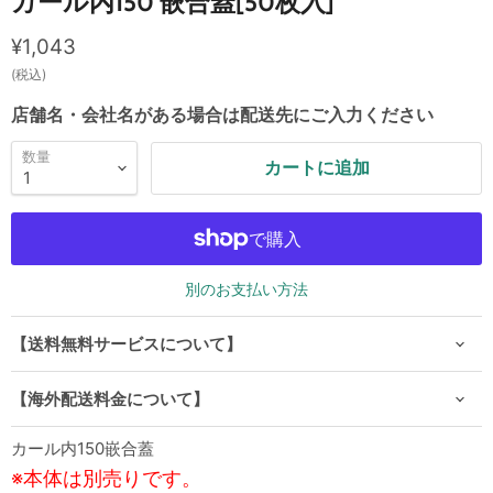
カール内150 嵌合蓋[50枚入]
現在の価格
¥1,043
(税込)
店舗名・会社名がある場合は配送先にご入力ください
数量
カートに追加
別のお支払い方法
【送料無料サービスについて】
【海外配送料金について】
カール内150嵌合蓋
※本体は別売りです。