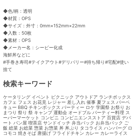
◆色/柄：透明
◆材質：OPS
◆サイズ：外寸：0mm×152mm×22mm
◆入数：50枚
◆素材：OPS
◆メーカー名：シーピー化成
海鮮丼などに
#手巻き寿司#テイクアウト#デリバリー#持ち帰り#宅配#使い
捨て
検索キーワード
ケータリング イベント ピクニック アウトドア ランチボックス
カフェ フェス お花見 レジャー 差し入れ 催事 夏フェス バーベ
キュー BBQ チキンボックス パーティー ロケ 学園祭 お祭り お
まつり 祭り 祭 キャンプ 運動会 オードブル パーティー料理 ス
ーパーマーケット コンビニ コンビニエンスストア 百貨店 デパ
ート パン屋 喫茶店 サンドイッチ 弁当パック お弁当パック ご
飯 総菜 お総菜 惣菜 お惣菜 丼 丼ぶり タコライス ハンバーグ ロ
コモコ 焼きそば 唐揚げ フライドチキン カレー カレーライス