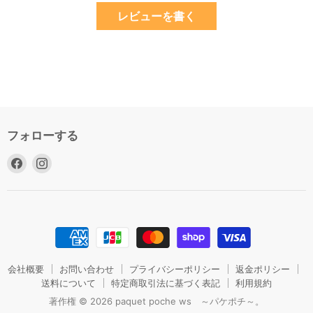
レビューを書く
フォローする
Facebook
Instagram
で
で
見
見
つ
つ
け
け
て
て
く
く
だ
だ
会社概要
お問い合わせ
プライバシーポリシー
返金ポリシー
さ
送料について
さ
特定商取引法に基づく表記
利用規約
い
い
著作権 © 2026 paquet poche ws ～パケポチ～。