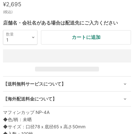
現在の価格
¥2,695
(税込)
店舗名・会社名がある場合は配送先にご入力ください
数量
カートに追加
【送料無料サービスについて】
【海外配送料金について】
マフィンカップ NP-4A
◆色/柄：未晒
◆サイズ：口径78ｘ底径65ｘ高さ50mm
◆入数：100枚