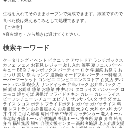
生地を入れてそのままオーブンで焼成できます。紙製ですので
食べた後は燃えるごみとして処理できます。
【ご注意】
※直火焼き・から焼きは避けてください。
検索キーワード
ケータリング イベント ピクニック アウトドア ランチボックス
カフェ フェス お花見 レジャー 差し入れ 催事 夏フェス バーベ
キュー BBQ チキンボックス パーティー ロケ 学園祭 お祭り お
まつり 祭り 祭 キャンプ 運動会 オードブル パーティー料理 ス
ーパーマーケット コンビニ コンビニエンスストア 百貨店 デパ
ート パン屋 喫茶店 サンドイッチ 弁当パック お弁当パック ご
飯 総菜 お総菜 惣菜 お惣菜 丼 丼ぶり タコライス ハンバーグ ロ
コモコ 焼きそば 唐揚げ フライドチキン カレー カレーライス
ビーフシチュー シチュー エビチリ サルサ パスタ サラダ オム
ライス タコス ポテト フライドポテト ガパオ ガパオライス 料
理 レストラン お弁当屋さん お弁当屋 天ぷら 天丼 かつ丼 カツ
丼 牛丼 ごはん容器 毎日 中華 中華丼 キッチンカー 老人ホーム
養老院 介護ホーム 介護施設 養護ホーム 療養所 給食 弁当 給食
弁当 福祉施設 福祉 介護支援センター 高齢者施設 老人介護支援