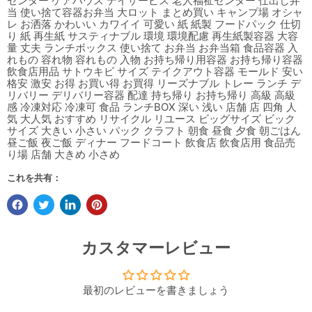
センター ケアハウス デイサービス 老人福祉センター 仕出し弁
当 使い捨て容器お弁当 大ロット まとめ買い キャンプ場 オシャ
レ お洒落 かわいい カワイイ 可愛い 紙 紙製 フードパック 仕切
り 紙 再生紙 サスティナブル 環境 環境配慮 再生紙製容器 大容
量 丈夫 ランチボックス 使い捨て お弁当 お弁当箱 食品容器 入
れもの 容れ物 容れもの 入物 お持ち帰り用容器 お持ち帰り容器
飲食店用品 サトウキビ サイズ テイクアウト容器 モールド 安い
格安 激安 お得 お買い得 お買得 リーズナブル トレー ランチ デ
リバリー デリバリー容器 配達 持ち帰り お持ち帰り 高級 高級
感 冷凍対応 冷凍可 食品 ランチBOX 深い 浅い 店舗 店 四角 人
気 大人気 おすすめ リサイクル リユース ビッグサイズ ビック
サイズ 大きい 小さい パック クラフト 朝食 昼食 夕食 朝ごはん
昼ご飯 夜ご飯 ディナー フードコート 飲食店 飲食店用 食品売
り場 店舗 大きめ 小さめ
これを共有：
カスタマーレビュー
最初のレビューを書きましょう