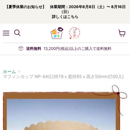
【夏季休業のお知らせ】 休業期間：2026年8月8日（土）〜 8月16日
（日）
詳しくはこちら
メ
カ
ニ
ー
ュ
ト
送料無料
13,200円(税込)以上のご購入で送料無料
ー
を
見
る
ホーム
マフィンカップ NP-4A(口径78ｘ底径65ｘ高さ50mm)[100入]