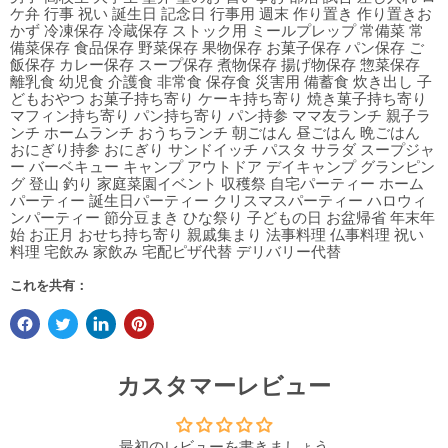
ケ弁 行事 祝い 誕生日 記念日 行事用 週末 作り置き 作り置きお
かず 冷凍保存 冷蔵保存 ストック用 ミールプレップ 常備菜 常
備菜保存 食品保存 野菜保存 果物保存 お菓子保存 パン保存 ご
飯保存 カレー保存 スープ保存 煮物保存 揚げ物保存 惣菜保存
離乳食 幼児食 介護食 非常食 保存食 災害用 備蓄食 炊き出し 子
どもおやつ お菓子持ち寄り ケーキ持ち寄り 焼き菓子持ち寄り
マフィン持ち寄り パン持ち寄り パン持参 ママ友ランチ 親子ラ
ンチ ホームランチ おうちランチ 朝ごはん 昼ごはん 晩ごはん
おにぎり持参 おにぎり サンドイッチ パスタ サラダ スープジャ
ー バーベキュー キャンプ アウトドア デイキャンプ グランピン
グ 登山 釣り 家庭菜園イベント 収穫祭 自宅パーティー ホーム
パーティー 誕生日パーティー クリスマスパーティー ハロウィ
ンパーティー 節分豆まき ひな祭り 子どもの日 お盆帰省 年末年
始 お正月 おせち持ち寄り 親戚集まり 法事料理 仏事料理 祝い
料理 宅飲み 家飲み 宅配ピザ代替 デリバリー代替
これを共有：
カスタマーレビュー
最初のレビューを書きましょう