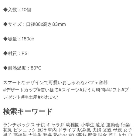
◆入数：10個
◆サイズ：口径88x高さ83mm
◆容量：180cc
◆材質：PS
◆耐熱温度：80℃
スマートなデザインで可愛いおしゃれなパフェ容器
#デザートカップ#使い捨て#スイーツ#おうち時間#ギフト#プ
レゼント#手土産#かわいい
検索キーワード
ランチボックス 子供 キャラ弁 幼稚園 小学生 遠足 運動会 行楽
花見 ピクニック 旅行 車内 ドライブ 駅弁風 夫婦 父親 母親 女子
男子 高校生 大学生 塾弁 塾のお 習い事お 部活 試合 差し入れ ロ