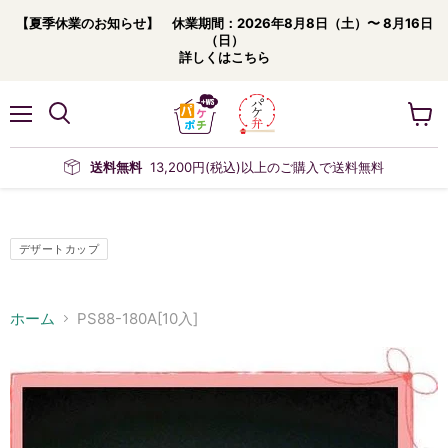
【夏季休業のお知らせ】 休業期間：2026年8月8日（土）〜 8月16日
（日）
詳しくはこちら
メ
カ
ニ
ー
ュ
ト
送料無料
13,200円(税込)以上のご購入で送料無料
ー
を
見
る
デザートカップ
ホーム
PS88-180A[10入]