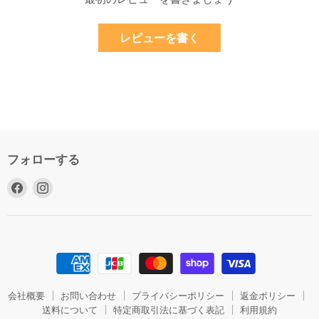
レビューを書く
フォローする
Facebook
Instagram
で
で
見
見
つ
つ
け
け
て
て
く
く
だ
だ
会社概要
お問い合わせ
プライバシーポリシー
返金ポリシー
さ
送料について
さ
特定商取引法に基づく表記
利用規約