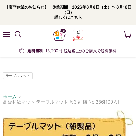
【夏季休業のお知らせ】 休業期間：2026年8月8日（土）〜 8月16日
（日）
詳しくはこちら
メ
カ
ニ
ー
ュ
ト
送料無料
13,200円(税込)以上のご購入で送料無料
ー
を
見
る
テーブルマット
ホーム
高級和紙マット テーブルマット 尺3 紅梅 No.286[100入]