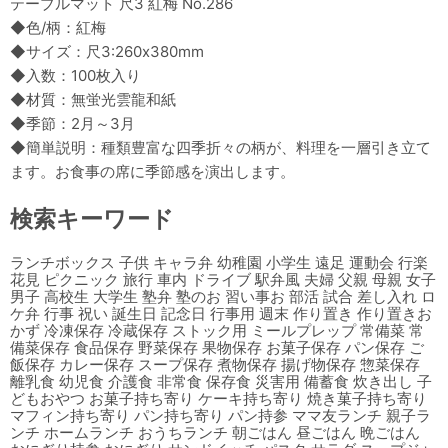
テーブルマット 尺3 紅梅 No.286
◆色/柄：紅梅
◆サイズ：尺3:260x380mm
◆入数：100枚入り
◆材質：無蛍光雲龍和紙
◆季節：2月～3月
◆簡単説明：種類豊富な四季折々の柄が、料理を一層引き立て
ます。お食事の席に季節感を演出します。
検索キーワード
ランチボックス 子供 キャラ弁 幼稚園 小学生 遠足 運動会 行楽
花見 ピクニック 旅行 車内 ドライブ 駅弁風 夫婦 父親 母親 女子
男子 高校生 大学生 塾弁 塾のお 習い事お 部活 試合 差し入れ ロ
ケ弁 行事 祝い 誕生日 記念日 行事用 週末 作り置き 作り置きお
かず 冷凍保存 冷蔵保存 ストック用 ミールプレップ 常備菜 常
備菜保存 食品保存 野菜保存 果物保存 お菓子保存 パン保存 ご
飯保存 カレー保存 スープ保存 煮物保存 揚げ物保存 惣菜保存
離乳食 幼児食 介護食 非常食 保存食 災害用 備蓄食 炊き出し 子
どもおやつ お菓子持ち寄り ケーキ持ち寄り 焼き菓子持ち寄り
マフィン持ち寄り パン持ち寄り パン持参 ママ友ランチ 親子ラ
ンチ ホームランチ おうちランチ 朝ごはん 昼ごはん 晩ごはん