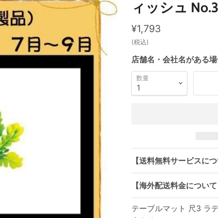
ィッシュ No.31
現在の価格
¥1,793
(税込)
店舗名・会社名がある場
数量
【送料無料サービスにつ
【海外配送料金について
テーブルマット 尺3 ラディ