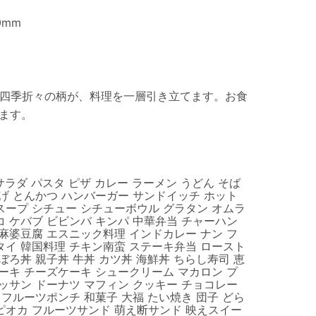
0mm
四季折々の柄が、料理を一層引き立てます。お食
ます。
 サラダ パスタ ピザ カレー ラーメン うどん そば
揚げ とんかつ ハンバーガー サンドイッチ ホット
スープ シチュー シチューボウル グラタン オムラ
コ ケバブ ビビンバ キンパ 中華弁当 チャーハン
 麻婆豆腐 エスニック料理 インドカレー ナン フ
タイ 韓国料理 チキン南蛮 ステーキ弁当 ロースト
ぼろ丼 親子丼 牛丼 カツ丼 海鮮丼 ちらし寿司 恵
ケーキ チーズケーキ シュークリーム マカロン プ
ワッサン ドーナツ マフィン クッキー チョコレー
 フルーツポンチ 和菓子 大福 たい焼き 団子 どら
ピオカ フルーツサンド 萌え断サンド 映えスイー