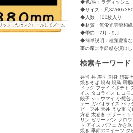
◆色/柄：ラディッシュ
◆サイズ：尺3:260x38
◆入数：100枚入り
◆材質：無蛍光雲龍和紙
リックまたはスクロールしてズーム
◆季節：7月～9月
◆簡単説明：種類豊富な
事の席に季節感を演出し
検索キーワード
弁当 丼 寿司 刺身 惣菜
焼きそば 焼肉 焼鳥 唐
ドッグ フライドポテト 
イス タコライス ロコモ
餃子 シュウマイ 小籠包
ォー ガパオライス パッ
ビーフ丼 天丼 うな重 そ
方巻 太巻き デザート 
リン ゼリー パン クロ
ト アイス パフェ かき氷
焼き 季節のスイーツ タ