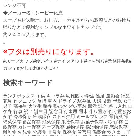
レンジ不可
◆メーカー名：シーピー化成
スープやお味噌汁、おしるこ、カキ氷からお惣菜などのお持ち
帰りなどで便利なシンプルなホワイトカップです
約２４０cc入ります。
。
※フタは別売りになります。
#スープカップ#使い捨て#テイクアウト#持ち帰り#業務用#紙#
カフェ#おしゃれ#かわいい
検索キーワード
ランチボックス 子供 キャラ弁 幼稚園 小学生 遠足 運動会 行楽
花見 ピクニック 旅行 車内 ドライブ 駅弁風 夫婦 父親 母親 女子
男子 高校生 大学生 塾弁 塾のお 習い事お 部活 試合 差し入れ ロ
ケ弁 行事 祝い 誕生日 記念日 行事用 週末 作り置き 作り置きお
かず 冷凍保存 冷蔵保存 ストック用 ミールプレップ 常備菜 常
備菜保存 食品保存 野菜保存 果物保存 お菓子保存 パン保存 ご
飯保存 カレー保存 スープ保存 煮物保存 揚げ物保存 惣菜保存
離乳食 幼児食 介護食 非常食 保存食 災害用 備蓄食 炊き出し 子