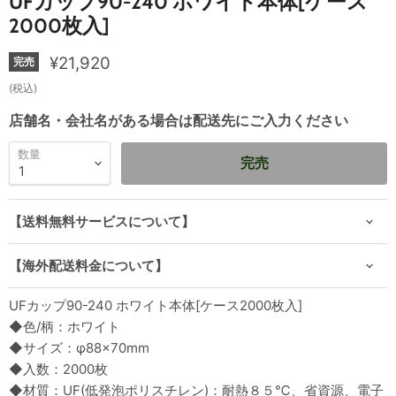
UFカップ90-240 ホワイト本体[ケース
2000枚入]
現在の価格
¥21,920
完売
(税込)
店舗名・会社名がある場合は配送先にご入力ください
数量
完売
【送料無料サービスについて】
【海外配送料金について】
UFカップ90-240 ホワイト本体[ケース2000枚入]
◆色/柄：ホワイト
◆サイズ：φ88×70mm
◆入数：2000枚
◆材質：UF(低発泡ポリスチレン)：耐熱８５℃、省資源、電子