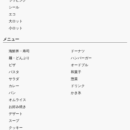
ラッピング
シール
エコ
大ロット
小ロット
メニュー
海鮮丼・寿司
ドーナツ
麺・どんぶり
ハンバーガー
ピザ
オードブル
パスタ
和菓子
サラダ
惣菜
カレー
ドリンク
パン
かき氷
オムライス
お好み焼き
デザート
スープ
クッキー