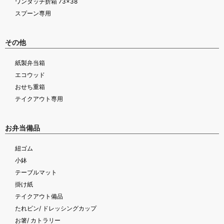
ワンタッチ折箱 73×38
スプーン専用
その他
紙製弁当箱
エコウッド
おせち重箱
テイクアウト専用
お弁当備品
紐ゴム
小鉢
テーブルマット
掛け紙
テイクアウト備品
たれビン/ ドレッシングカップ
お箸/ カトラリー