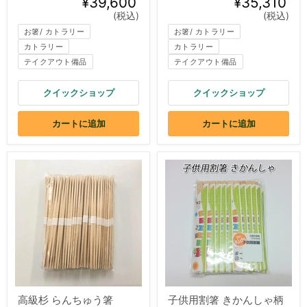
¥39,600
¥35,310
(税込)
(税込)
お箸/ カトラリー
お箸/ カトラリー
カトラリー
カトラリー
テイクアウト備品
テイクアウト備品
クイックショップ
クイックショップ
カートに追加
カートに追加
高級杉 らんちゅう箸
子供用割箸 きかんしゃ柄