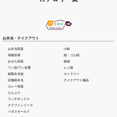
お弁当・テイクアウト
お弁当容器
小鉢
高級折箱
紐・ゴム紐
おせち容器
紙袋
ワン折/ワン折重
レジ袋
紙製弁当箱
カトラリー
店舗前弁当
テイクアウト備品
カレー容器
どんぶり
ランチボックス
クラフトシリーズ
バガスモールド