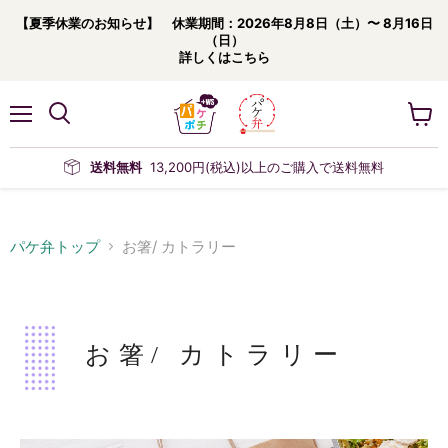
【夏季休業のお知らせ】 休業期間：2026年8月8日（土）〜 8月16日
（日）
詳しくはこちら
メ
カ
ニ
ー
ュ
ト
送料無料
13,200円(税込)以上のご購入で送料無料
ー
を
見
る
パケ弁トップ
お箸/ カトラリー
お箸/ カトラリー